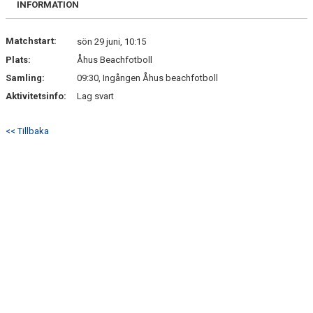
INFORMATION
DOKUMENT
KONTAKT
Matchstart:
sön 29 juni, 10:15
Plats:
Åhus Beachfotboll
Samling:
09:30, Ingången Åhus beachfotboll
Aktivitetsinfo:
Lag svart
<< Tillbaka