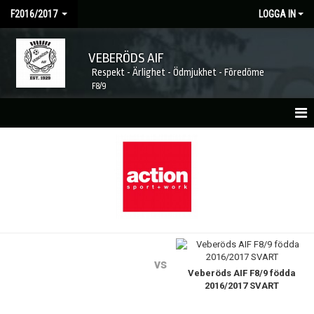
F2016/2017
LOGGA IN
VEBERÖDS AIF
Respekt - Ärlighet - Ödmjukhet - Föredöme
F8/9
HEM
NYHETER
KALENDER
MATCHER
TRUPPEN
vs
Veberöds AIF F8/9 födda
2016/2017 SVART
BILDGALLERI