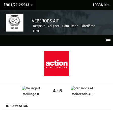
F2011/2012/2013
LOGGA IN
VEBERÖDS AIF
Respekt - Ärlighet - Ödmjukhet - Föredöme
F12/13
HEM
NYHETER
KALENDER
MATCHER
4 - 5
Vellinge IF
Veberöds AIF
TRUPPEN
KONTAKT
INFORMATION