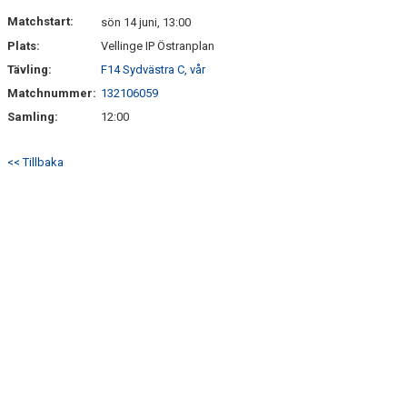
BILDGALLERI
Matchstart:
sön 14 juni, 13:00
Plats:
Vellinge IP Östranplan
LAGETS SPONSORER
Tävling:
F14 Sydvästra C, vår
DOKUMENT
Matchnummer:
132106059
Samling:
12:00
<< Tillbaka