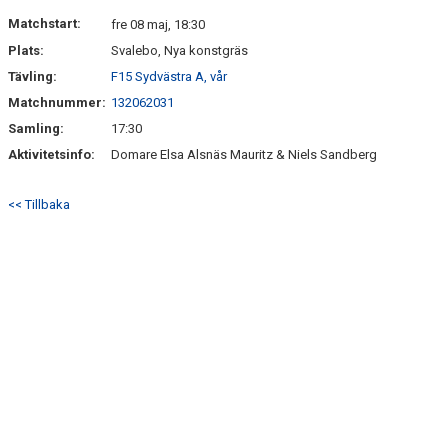
BILDGALLERI
Matchstart:
fre 08 maj, 18:30
Plats:
Svalebo, Nya konstgräs
LAGETS SPONSORER
Tävling:
F15 Sydvästra A, vår
DOKUMENT
Matchnummer:
132062031
Samling:
17:30
Aktivitetsinfo:
Domare Elsa Alsnäs Mauritz & Niels Sandberg
<< Tillbaka