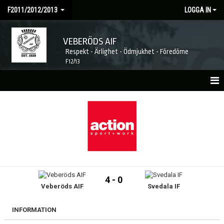
F2011/2012/2013
LOGGA IN
VEBERÖDS AIF
Respekt - Ärlighet - Ödmjukhet - Föredöme
F12/13
HEM
NYHETER
KALENDER
MATCHER
4 - 0
Veberöds AIF
Svedala IF
TRUPPEN
KONTAKT
INFORMATION