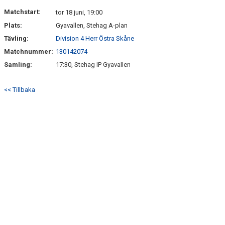
BILDGALLERI
Matchstart:
tor 18 juni, 19:00
Plats:
Gyavallen, Stehag A-plan
KONTAKT
Tävling:
Division 4 Herr Östra Skåne
Matchnummer:
130142074
Samling:
17:30, Stehag IP Gyavallen
<< Tillbaka