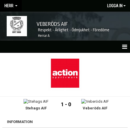
HERR
LOGGA IN
VEBERÖDS AIF
Respekt - Ärlighet - Ödmjukhet - Föredöme
Herrar A
HEM
NYHETER
MATCHER
KALENDER
1 - 0
Stehags AIF
Veberöds AIF
TRUPPEN
LAGETS SPONSORER
INFORMATION