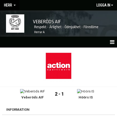
HERR
LOGGA IN
VEBERÖDS AIF
Respekt - Ärlighet - Ödmjukhet - Föredöme
Herrar A
HEM
NYHETER
MATCHER
KALENDER
2 - 1
Veberöds AIF
Höörs IS
TRUPPEN
LAGETS SPONSORER
INFORMATION