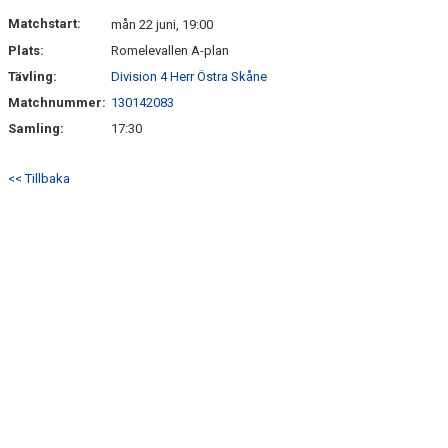
BILDGALLERI
Matchstart:
mån 22 juni, 19:00
Plats:
Romelevallen A-plan
KONTAKT
Tävling:
Division 4 Herr Östra Skåne
Matchnummer:
130142083
Samling:
17:30
<< Tillbaka