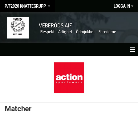
P/F2020 KNATTEGRUPP
LOGGA IN
VEBERÖDS AIF
Respekt - Ärlighet - Ödmjukhet - Föredöme
HEM
NYHETER
KALENDER
MATCHER
Matcher
TRUPPEN
BILDGALLERI