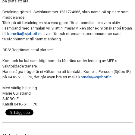
på plats att äta.
Betalning görs till Swishnummer 1231724665, skriv namn på spelare som
meddelande.
Tänk på att betalningen ska vara gjord för att anmälan ska vara aktiv.
I samband med anmälan vill vi att ni mejlar vilken storlek ni önskar på tröjan
till
kornelia@sjoboif.nu
även för och efternamn, personnummer samt
telefonnummer till närmst anhörig.
OBS! Begränsat antal platser!
Kom och ha kul samtidigt som du får träna under ledning av MFF:s
välutbildade tränare.
Har ni några frågor är ni välkomna att kontakta Kornelia Persson (Sjöbo IF)
på 0416-51 11 70, det går även bra att mejla
kornelia@sjoboif.nu
Med vänlig hälsning
Marie Gullstrand
SJÖBO IF
Kansli 0416-511 170