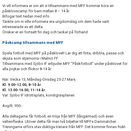
Vi vill informera er om att vi tillsammans med MFF kommer köra en
påsklovscamp för barn mellan 8 – 14 år.
Bifogar text nedan med info.
Tänkte om ni ville informera era ungdomslag om dem hade varit
intresserade av att delta.
Önskar er en fortsatt fin dag och tackar på förhand
Påskcamp tillsammans med MFF
Spela fotboll med MFF på påsklovet! Lär dig att finta, dribbla, passa och
skjuta som stjärnorna i Malmö FF.
Tillsammans med Sjöbo IF erbjuder MFF ”Påskfotboll” under påsklovet för
alla pojkar och flickor 8-14 år.
När: Vecka 13, Måndag-Onsdag 25-27 Mars.
Kl. 9.00-12.00, 8-10 år.
Kl. 13.00-16.00, 11-14 år.
Var: Sjöbo IF Idrottsplats, konstgräsplanen.
Avgift: 950:-
Alla deltagarna får fotboll, en tröja från MFF (långärmad) och även
vattenflaska. Utöver detta får man två biljetter till MFFs Dammatcher.
Träningarna utförs utav duktiga tränare från MFF. Det kommer finnas frukt