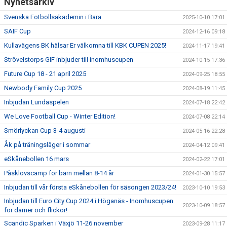
Nyhetsarkiv
Svenska Fotbollsakademin i Bara
2025-10-10 17:01
SAIF Cup
2024-12-16 09:18
Kullavägens BK hälsar Er välkomna till KBK CUPEN 2025!
2024-11-17 19:41
Strövelstorps GIF inbjuder till inomhuscupen
2024-10-15 17:36
Future Cup 18 - 21 april 2025
2024-09-25 18:55
Newbody Family Cup 2025
2024-08-19 11:45
Inbjudan Lundaspelen
2024-07-18 22:42
We Love Football Cup - Winter Edition!
2024-07-08 22:14
Smörlyckan Cup 3-4 augusti
2024-05-16 22:28
Åk på träningsläger i sommar
2024-04-12 09:41
eSkånebollen 16 mars
2024-02-22 17:01
Påsklovscamp för barn mellan 8-14 år
2024-01-30 15:57
Inbjudan till vår första eSkånebollen för säsongen 2023/24!
2023-10-10 19:53
Inbjudan till Euro City Cup 2024 i Höganäs - Inomhuscupen
2023-10-09 18:57
för damer och flickor!
Scandic Sparken i Växjö 11-26 november
2023-09-28 11:17