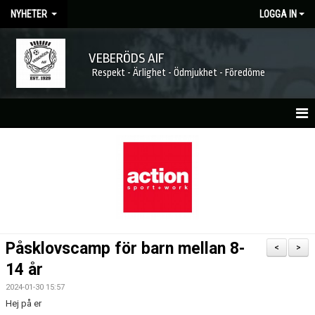
NYHETER
LOGGA IN
VEBERÖDS AIF
Respekt - Ärlighet - Ödmjukhet - Föredöme
HEM
NYHETER
Påsklovscamp för barn mellan 8-
<
>
14 år
2024-01-30 15:57
Hej på er