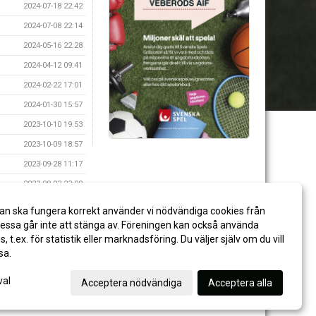
2024-07-18 22:42
2024-07-08 22:14
2024-05-16 22:28
2024-04-12 09:41
2024-02-22 17:01
2024-01-30 15:57
2023-10-10 19:53
2023-10-09 18:57
2023-09-28 11:17
2023-09-03 23:09
2023-08-23 21:09
an ska fungera korrekt använder vi nödvändiga cookies från
2021-10-18 19:01
ssa går inte att stänga av. Föreningen kan också använda
es, t.ex. för statistik eller marknadsföring. Du väljer själv om du vill
sa.
val
Acceptera nödvändiga
Acceptera alla