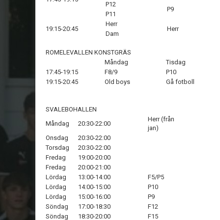
P12
P9
P11
Herr
19:15-20:45
Herr
Dam
ROMELEVALLEN KONSTGRÄS
Måndag
Tisdag
17:45-19:15
F8/9
P10
19:15-20:45
Old boys
Gå fotboll
SVALEBOHALLEN
Herr (från
Måndag
20:30-22:00
jan)
Onsdag
20:30-22:00
Torsdag
20:30-22:00
Fredag
19:00-20:00
Fredag
20:00-21:00
Lördag
13:00-14:00
F5/P5
Lördag
14:00-15:00
P10
Lördag
15:00-16:00
P9
Söndag
17:00-18:30
F12
Söndag
18:30-20:00
F15