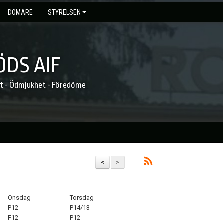
DOMARE
STYRELSEN
DS AIF
et - Ödmjukhet - Föredöme
<
>
Onsdag
Torsdag
P12
P14/13
F12
P12