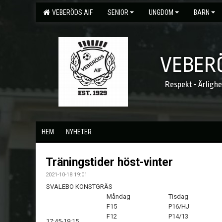
VEBERÖDS AIF
SENIOR
UNGDOM
BARN
VEBERÖ
Respekt - Ärligh
HEM
NYHETER
Träningstider höst-vinter
2021-10-18 19:01
SVALEBO KONSTGRÄS
Måndag
Tisdag
F15
P16/HJ
F12
P14/13
17:45-19:15