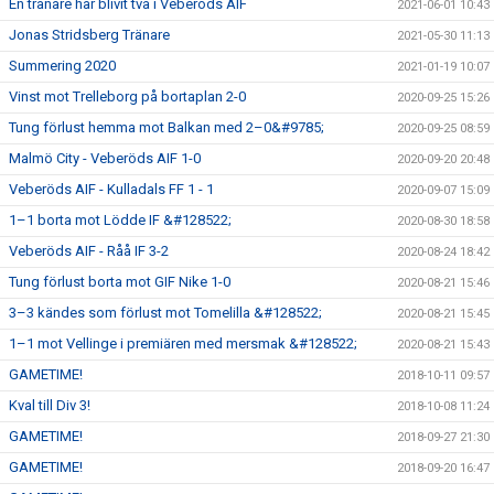
En tränare har blivit två i Veberöds AIF
2021-06-01 10:43
Jonas Stridsberg Tränare
2021-05-30 11:13
Summering 2020
2021-01-19 10:07
Vinst mot Trelleborg på bortaplan 2-0
2020-09-25 15:26
Tung förlust hemma mot Balkan med 2–0&#9785;
2020-09-25 08:59
Malmö City - Veberöds AIF 1-0
2020-09-20 20:48
Veberöds AIF - Kulladals FF 1 - 1
2020-09-07 15:09
1–1 borta mot Lödde IF &#128522;
2020-08-30 18:58
Veberöds AIF - Råå IF 3-2
2020-08-24 18:42
Tung förlust borta mot GIF Nike 1-0
2020-08-21 15:46
3–3 kändes som förlust mot Tomelilla &#128522;
2020-08-21 15:45
1–1 mot Vellinge i premiären med mersmak &#128522;
2020-08-21 15:43
GAMETIME!
2018-10-11 09:57
Kval till Div 3!
2018-10-08 11:24
GAMETIME!
2018-09-27 21:30
GAMETIME!
2018-09-20 16:47