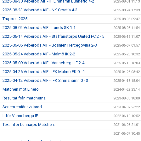
2025-08-30 Veberöd AIF - IF Limhamn Bunkeflo 4-2
2025-08-31 11:13
2025-08-23 Veberöds AIF - NK Croatia 4-3
2025-08-24 17:39
Truppen 2025
2025-08-05 09:47
2025-08-02 Veberöds AIF - Lunds SK 1-1
2025-08-03 11:54
2025-06-14 Veberöds AIF - Staffanstorps United FC 2 - 5
2025-06-15 11:07
2025-06-05 Veberöds AIF - Bosnien Hercegovina 2-3
2025-06-07 09:57
2025-05-24 Veberöds AIF - Malmö IK 2-2
2025-05-26 10:32
2025-05-09 Veberöds AIF - Vanneberga IF 2-4
2025-05-10 16:03
2025-04-26 Veberöds AIF - IFK Malmö FK 0 - 1
2025-04-28 08:42
2025-04-12 Veberöds AIF - IFK Simrishamn 0 - 3
2025-04-13 15:04
Matchen mot Linero
2024-04-29 23:14
Resultat från matcherna
2023-08-30 18:00
Seriepremiär avklarad
2023-04-07 23:22
Inför Vanneberga IF
2022-06-10 10:52
Text inför Lunnarps Matchen:
2021-06-08 21:01
2021-06-07 10:45