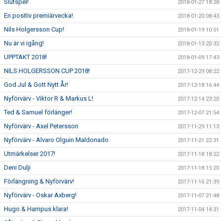
Slutspel!
2018-01-27 18:28
En positiv premiärvecka!
2018-01-20 08:43
Nils Holgersson Cup!
2018-01-19 10:51
Nu är vi igång!
2018-01-13 20:32
UPPTAKT 2018!
2018-01-09 17:43
NILS HOLGERSSON CUP 2018!
2017-12-29 08:22
God Jul & Gott Nytt År!
2017-12-18 16:44
Nyförvärv - Viktor R & Markus L!
2017-12-14 23:20
Ted & Samuel förlänger!
2017-12-07 21:54
Nyförvärv - Axel Petersson
2017-11-29 11:13
Nyförvärv - Alvaro Olguin Maldonado
2017-11-21 22:31
Utmärkelser 2017!
2017-11-18 18:22
Deni Dulji
2017-11-18 15:20
Förlängning & Nyförvärv!
2017-11-16 21:39
Nyförvärv - Oskar Axberg!
2017-11-07 21:48
Hugo & Hampus klara!
2017-11-04 14:31