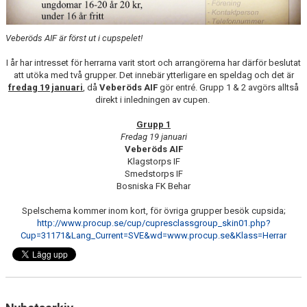
Veberöds AIF är först ut i cupspelet!
I år har intresset för herrarna varit stort och arrangörerna har därför beslutat
att utöka med två grupper. Det innebär ytterligare en speldag och det är
fredag 19 januari
, då
Veberöds AIF
gör entré. Grupp 1 & 2 avgörs alltså
direkt i inledningen av cupen.
Grupp 1
Fredag 19 januari
Veberöds AIF
Klagstorps IF
Smedstorps IF
Bosniska FK Behar
Spelschema kommer inom kort, för övriga grupper besök cupsida;
http://www.procup.se/cup/cupresclassgroup_skin01.php?
Cup=31171&Lang_Current=SVE&wd=www.procup.se&Klass=Herrar