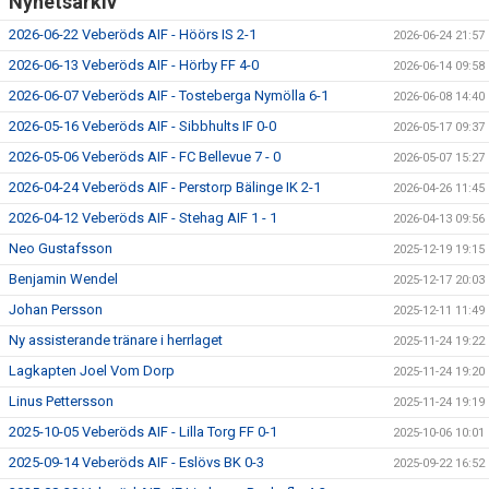
Nyhetsarkiv
2026-06-22 Veberöds AIF - Höörs IS 2-1
2026-06-24 21:57
2026-06-13 Veberöds AIF - Hörby FF 4-0
2026-06-14 09:58
2026-06-07 Veberöds AIF - Tosteberga Nymölla 6-1
2026-06-08 14:40
2026-05-16 Veberöds AIF - Sibbhults IF 0-0
2026-05-17 09:37
2026-05-06 Veberöds AIF - FC Bellevue 7 - 0
2026-05-07 15:27
2026-04-24 Veberöds AIF - Perstorp Bälinge IK 2-1
2026-04-26 11:45
2026-04-12 Veberöds AIF - Stehag AIF 1 - 1
2026-04-13 09:56
Neo Gustafsson
2025-12-19 19:15
Benjamin Wendel
2025-12-17 20:03
Johan Persson
2025-12-11 11:49
Ny assisterande tränare i herrlaget
2025-11-24 19:22
Lagkapten Joel Vom Dorp
2025-11-24 19:20
Linus Pettersson
2025-11-24 19:19
2025-10-05 Veberöds AIF - Lilla Torg FF 0-1
2025-10-06 10:01
2025-09-14 Veberöds AIF - Eslövs BK 0-3
2025-09-22 16:52