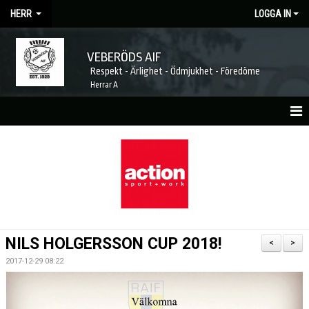
HERR
LOGGA IN
VEBERÖDS AIF
Respekt - Ärlighet - Ödmjukhet - Föredöme
Herrar A
HEM
NYHETER
MATCHER
KALENDER
NILS HOLGERSSON CUP 2018!
<
>
TRUPPEN
2017-12-29 08:22
LAGETS SPONSORER