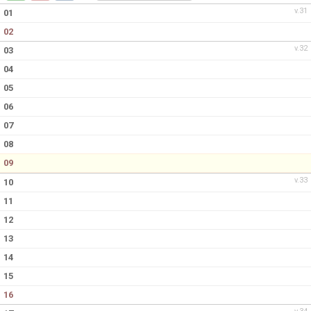
DOKUMENT
v.31
01
02
KONTAKT
v.32
03
04
05
06
07
08
09
v.33
10
11
12
13
14
15
16