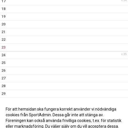
v.34
17
18
19
20
21
22
23
v.35
24
25
26
27
28
29
30
v.36
31
För att hemsidan ska fungera korrekt använder vi nödvändiga
cookies från SportAdmin. Dessa går inte att stänga av.
Föreningen kan också använda frivilliga cookies, t.ex. för statistik
eller marknadsföring. Du väljer själv om du vill acceptera dessa.