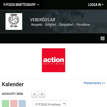
P/F2020 KNATTEGRUPP
LOGGA IN
VEBERÖDS AIF
Respekt - Ärlighet - Ödmjukhet - Föredöme
HEM
NYHETER
KALENDER
MATCHER
Kalender
Prenumerera >>
TRUPPEN
AUGUSTI 2026
BILDGALLERI