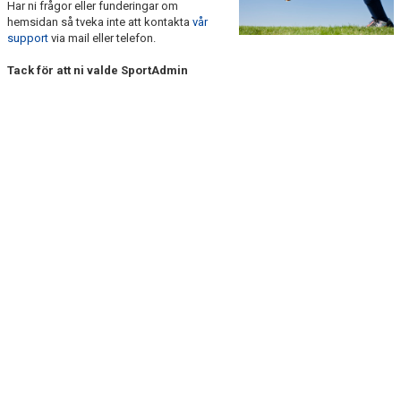
Har ni frågor eller funderingar om
DOKUMENT
hemsidan så tveka inte att kontakta
vår
support
via mail eller telefon.
KONTAKT
Tack för att ni valde SportAdmin