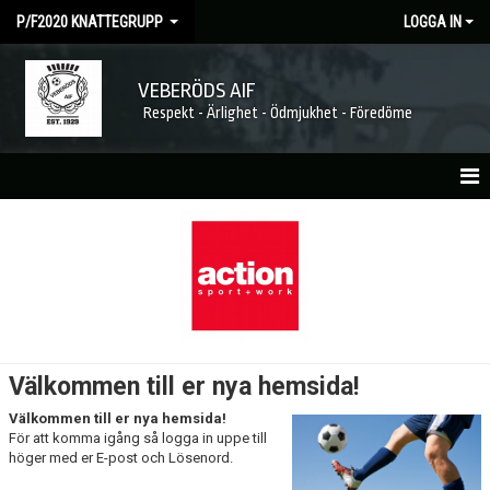
P/F2020 KNATTEGRUPP
LOGGA IN
VEBERÖDS AIF
Respekt - Ärlighet - Ödmjukhet - Föredöme
HEM
NYHETER
KALENDER
MATCHER
Välkommen till er nya hemsida!
TRUPPEN
Välkommen till er nya hemsida!
För att komma igång så logga in uppe till
BILDGALLERI
höger med er E-post och Lösenord.