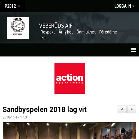
P2012
LOGGA IN
VEBERÖDS AIF
Respekt - Ärlighet - Ödmjukhet - Föredöme
P13
HEM
NYHETER
KALENDER
MATCHER
Sandbyspelen 2018 lag vit
<
>
BILDGALLERI
2018-11-17 17:34
DOKUMENT