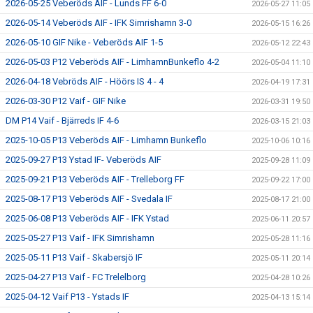
2026-05-25 Veberöds AIF - Lunds FF 6-0
2026-05-27 11:05
2026-05-14 Veberöds AIF - IFK Simrishamn 3-0
2026-05-15 16:26
2026-05-10 GIF Nike - Veberöds AIF 1-5
2026-05-12 22:43
2026-05-03 P12 Veberöds AIF - LimhamnBunkeflo 4-2
2026-05-04 11:10
2026-04-18 Vebröds AIF - Höörs IS 4 - 4
2026-04-19 17:31
2026-03-30 P12 Vaif - GIF Nike
2026-03-31 19:50
DM P14 Vaif - Bjärreds IF 4-6
2026-03-15 21:03
2025-10-05 P13 Veberöds AIF - Limhamn Bunkeflo
2025-10-06 10:16
2025-09-27 P13 Ystad IF- Veberöds AIF
2025-09-28 11:09
2025-09-21 P13 Veberöds AIF - Trelleborg FF
2025-09-22 17:00
2025-08-17 P13 Veberöds AIF - Svedala IF
2025-08-17 21:00
2025-06-08 P13 Veberöds AIF - IFK Ystad
2025-06-11 20:57
2025-05-27 P13 Vaif - IFK Simrishamn
2025-05-28 11:16
2025-05-11 P13 Vaif - Skabersjö IF
2025-05-11 20:14
2025-04-27 P13 Vaif - FC Trelelborg
2025-04-28 10:26
2025-04-12 Vaif P13 - Ystads IF
2025-04-13 15:14