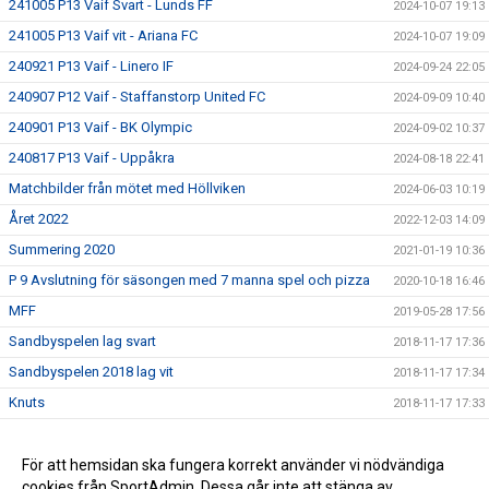
241005 P13 Vaif Svart - Lunds FF
2024-10-07 19:13
241005 P13 Vaif vit - Ariana FC
2024-10-07 19:09
240921 P13 Vaif - Linero IF
2024-09-24 22:05
240907 P12 Vaif - Staffanstorp United FC
2024-09-09 10:40
240901 P13 Vaif - BK Olympic
2024-09-02 10:37
240817 P13 Vaif - Uppåkra
2024-08-18 22:41
Matchbilder från mötet med Höllviken
2024-06-03 10:19
Året 2022
2022-12-03 14:09
Summering 2020
2021-01-19 10:36
P 9 Avslutning för säsongen med 7 manna spel och pizza
2020-10-18 16:46
MFF
2019-05-28 17:56
Sandbyspelen lag svart
2018-11-17 17:36
Sandbyspelen 2018 lag vit
2018-11-17 17:34
Knuts
2018-11-17 17:33
knatteavslutning 2018
2018-10-06 13:20
Löddespel Staffanstorp
För att hemsidan ska fungera korrekt använder vi nödvändiga
2018-04-28 14:29
cookies från SportAdmin. Dessa går inte att stänga av.