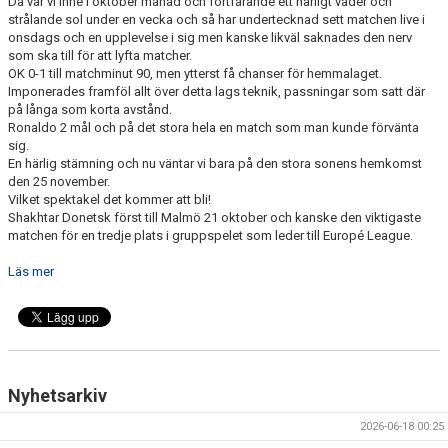
Då var vi inne i oktober månad och fortfarande ett härligt väder och
SPONSORER
strålande sol under en vecka och så har undertecknad sett matchen live i
onsdags och en upplevelse i sig men kanske likväl saknades den nerv
som ska till för att lyfta matcher.
EVENEMANG
OK 0-1 till matchminut 90, men ytterst få chanser för hemmalaget.
Imponerades framföl allt över detta lags teknik, passningar som satt där
SHOP
på långa som korta avstånd.
Ronaldo 2 mål och på det stora hela en match som man kunde förvänta
sig.
HITTA HIT
En härlig stämning och nu väntar vi bara på den stora sonens hemkomst
den 25 november.
Vilket spektakel det kommer att bli!
Shakhtar Donetsk först till Malmö 21 oktober och kanske den viktigaste
matchen för en tredje plats i gruppspelet som leder till Europé League.
Läs mer
Nyhetsarkiv
2026-06-18 00:25