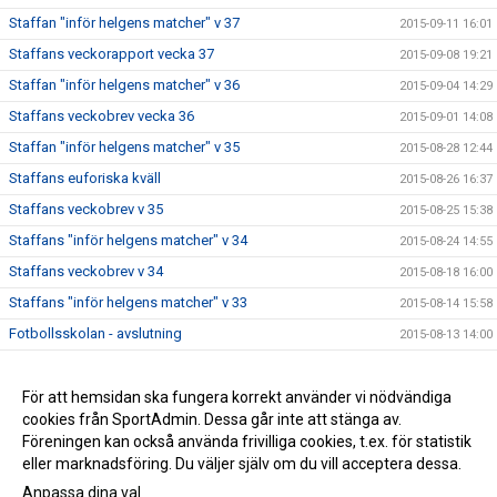
Staffan "inför helgens matcher" v 37
2015-09-11 16:01
Staffans veckorapport vecka 37
2015-09-08 19:21
Staffan "inför helgens matcher" v 36
2015-09-04 14:29
Staffans veckobrev vecka 36
2015-09-01 14:08
Staffan "inför helgens matcher" v 35
2015-08-28 12:44
Staffans euforiska kväll
2015-08-26 16:37
Staffans veckobrev v 35
2015-08-25 15:38
Staffans "inför helgens matcher" v 34
2015-08-24 14:55
Staffans veckobrev v 34
2015-08-18 16:00
Staffans "inför helgens matcher" v 33
2015-08-14 15:58
Fotbollsskolan - avslutning
2015-08-13 14:00
Staffans veckobrev v 33
2015-08-11 09:06
Staffans veckobrev v 32
För att hemsidan ska fungera korrekt använder vi nödvändiga
2015-08-04 09:07
cookies från SportAdmin. Dessa går inte att stänga av.
Staffans “inför helgens matcher” v 31
2015-07-31 09:21
Föreningen kan också använda frivilliga cookies, t.ex. för statistik
eller marknadsföring. Du väljer själv om du vill acceptera dessa.
Anpassa dina val