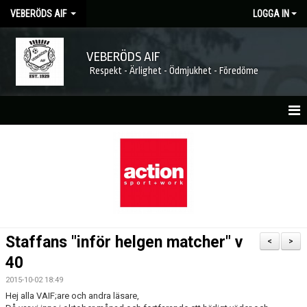
VEBERÖDS AIF
LOGGA IN
VEBERÖDS AIF
Respekt - Ärlighet - Ödmjukhet - Föredöme
HEM
NYHETER
MATCHER
KALENDER
Staffans "inför helgen matcher" v
<
>
FÖRENINGEN
40
2015-10-02 18:49
MEDLEMSKAP
Hej alla VAIF;are och andra läsare,