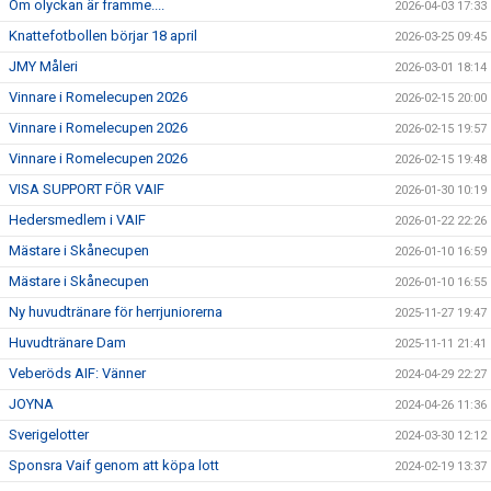
Om olyckan är framme....
2026-04-03 17:33
SPONSORER
Knattefotbollen börjar 18 april
2026-03-25 09:45
EVENEMANG
JMY Måleri
2026-03-01 18:14
Vinnare i Romelecupen 2026
2026-02-15 20:00
SHOP
Vinnare i Romelecupen 2026
2026-02-15 19:57
Vinnare i Romelecupen 2026
2026-02-15 19:48
HITTA HIT
VISA SUPPORT FÖR VAIF
2026-01-30 10:19
Hedersmedlem i VAIF
2026-01-22 22:26
Mästare i Skånecupen
2026-01-10 16:59
Mästare i Skånecupen
2026-01-10 16:55
Ny huvudtränare för herrjuniorerna
2025-11-27 19:47
Huvudtränare Dam
2025-11-11 21:41
Veberöds AIF: Vänner
2024-04-29 22:27
JOYNA
2024-04-26 11:36
Sverigelotter
2024-03-30 12:12
Sponsra Vaif genom att köpa lott
2024-02-19 13:37