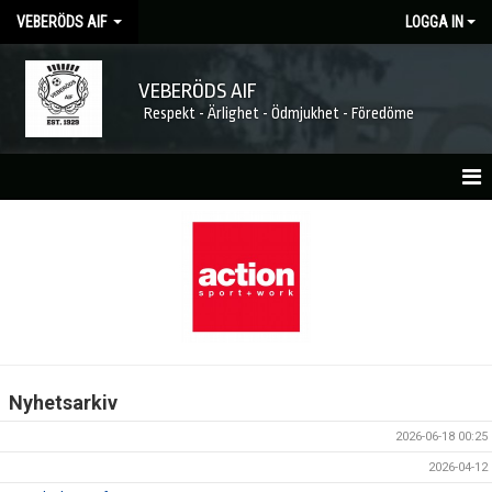
VEBERÖDS AIF
LOGGA IN
VEBERÖDS AIF
Respekt - Ärlighet - Ödmjukhet - Föredöme
HEM
NYHETER
MATCHER
KALENDER
Nyhetsarkiv
FÖRENINGEN
2026-06-18 00:25
MEDLEMSKAP
2026-04-12