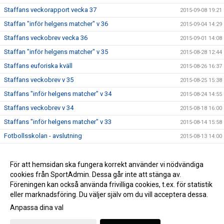
Staffans veckorapport vecka 37
2015-09-08 19:21
Staffan "inför helgens matcher" v 36
2015-09-04 14:29
Staffans veckobrev vecka 36
2015-09-01 14:08
Staffan "inför helgens matcher" v 35
2015-08-28 12:44
Staffans euforiska kväll
2015-08-26 16:37
Staffans veckobrev v 35
2015-08-25 15:38
Staffans "inför helgens matcher" v 34
2015-08-24 14:55
Staffans veckobrev v 34
2015-08-18 16:00
Staffans "inför helgens matcher" v 33
2015-08-14 15:58
Fotbollsskolan - avslutning
2015-08-13 14:00
Staffans veckobrev v 33
2015-08-11 09:06
Staffans veckobrev v 32
För att hemsidan ska fungera korrekt använder vi nödvändiga
2015-08-04 09:07
cookies från SportAdmin. Dessa går inte att stänga av.
Staffans “inför helgens matcher” v 31
2015-07-31 09:21
Föreningen kan också använda frivilliga cookies, t.ex. för statistik
eller marknadsföring. Du väljer själv om du vill acceptera dessa.
Anpassa dina val
Cookie-inställningar
Gå till Webbversion