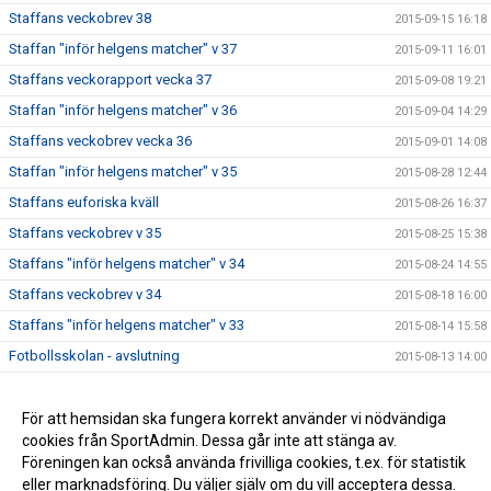
Staffans veckobrev 38
2015-09-15 16:18
Staffan "inför helgens matcher" v 37
2015-09-11 16:01
Staffans veckorapport vecka 37
2015-09-08 19:21
Staffan "inför helgens matcher" v 36
2015-09-04 14:29
Staffans veckobrev vecka 36
2015-09-01 14:08
Staffan "inför helgens matcher" v 35
2015-08-28 12:44
Staffans euforiska kväll
2015-08-26 16:37
Staffans veckobrev v 35
2015-08-25 15:38
Staffans "inför helgens matcher" v 34
2015-08-24 14:55
Staffans veckobrev v 34
2015-08-18 16:00
Staffans "inför helgens matcher" v 33
2015-08-14 15:58
Fotbollsskolan - avslutning
2015-08-13 14:00
Staffans veckobrev v 33
2015-08-11 09:06
Staffans veckobrev v 32
För att hemsidan ska fungera korrekt använder vi nödvändiga
2015-08-04 09:07
cookies från SportAdmin. Dessa går inte att stänga av.
Staffans “inför helgens matcher” v 31
2015-07-31 09:21
Föreningen kan också använda frivilliga cookies, t.ex. för statistik
eller marknadsföring. Du väljer själv om du vill acceptera dessa.