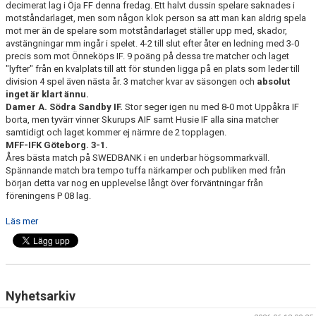
decimerat lag i Öja FF denna fredag. Ett halvt dussin spelare saknades i
SPONSORER
motståndarlaget, men som någon klok person sa att man kan aldrig spela
mot mer än de spelare som motståndarlaget ställer upp med, skador,
EVENEMANG
avstängningar mm ingår i spelet. 4-2 till slut efter åter en ledning med 3-0
precis som mot Önneköps IF. 9 poäng på dessa tre matcher och laget
"lyfter" från en kvalplats till att för stunden ligga på en plats som leder till
SHOP
division 4 spel även nästa år. 3 matcher kvar av säsongen och
absolut
inget är klart ännu.
HITTA HIT
Damer A. Södra Sandby IF.
Stor seger igen nu med 8-0 mot Uppåkra IF
borta, men tyvärr vinner Skurups AIF samt Husie IF alla sina matcher
samtidigt och laget kommer ej närmre de 2 topplagen.
MFF-IFK Göteborg. 3-1.
Åres bästa match på SWEDBANK i en underbar högsommarkväll.
Spännande match bra tempo tuffa närkamper och publiken med från
början detta var nog en upplevelse långt över förväntningar från
föreningens P 08 lag.
Läs mer
Nyhetsarkiv