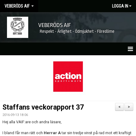
VEBERÖDS AIF
LOGGA IN
VEBERÖDS AIF
Respekt - Ärlighet - Ödmjukhet - Föredöme
HEM
NYHETER
MATCHER
KALENDER
Staffans veckorapport 37
<
>
FÖRENINGEN
2016-09-13 18:06
Hej alla VAIF:are och andra läsare,
MEDLEMSKAP
I bland får man rätt och
Herrar A
tar sin tredje vinst på rad mot ett kraftigt