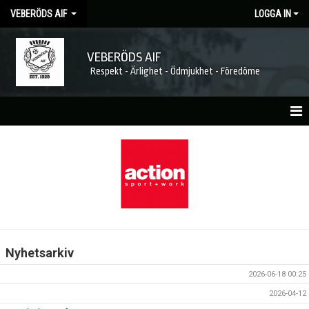
VEBERÖDS AIF
LOGGA IN
VEBERÖDS AIF
Respekt - Ärlighet - Ödmjukhet - Föredöme
HEM
NYHETER
MATCHER
KALENDER
Nyhetsarkiv
FÖRENINGEN
2026-06-18 00:25
MEDLEMSKAP
2026-04-12