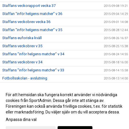
Staffans veckorapport vecka 37
2015-09-08 19:21
Staffan "inför helgens matcher" v 36
2015-09-04 14:29
Staffans veckobrev vecka 36
2015-09-01 14:08
Staffan "inför helgens matcher" v 35
2015-08-28 12:44
Staffans euforiska kväll
2015-08-26 16:37
Staffans veckobrev v 35
2015-08-25 15:38
Staffans "inför helgens matcher" v 34
2015-08-24 14:55
Staffans veckobrev v 34
2015-08-18 16:00
Staffans "inför helgens matcher" v 33
2015-08-14 15:58
Fotbollsskolan - avslutning
2015-08-13 14:00
Staffans veckobrev v 33
2015-08-11 09:06
Staffans veckobrev v 32
För att hemsidan ska fungera korrekt använder vi nödvändiga
2015-08-04 09:07
cookies från SportAdmin. Dessa går inte att stänga av.
Staffans “inför helgens matcher” v 31
2015-07-31 09:21
Föreningen kan också använda frivilliga cookies, t.ex. för statistik
eller marknadsföring. Du väljer själv om du vill acceptera dessa.
Anpassa dina val
Cookie-inställningar
Gå till Webbversion