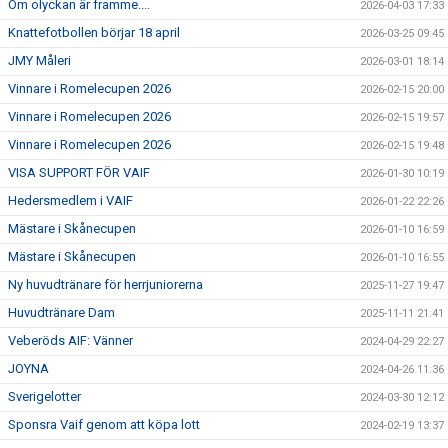
Om olyckan är framme....
2026-04-03 17:33
SPONSORER
Knattefotbollen börjar 18 april
2026-03-25 09:45
EVENEMANG
JMY Måleri
2026-03-01 18:14
Vinnare i Romelecupen 2026
2026-02-15 20:00
SHOP
Vinnare i Romelecupen 2026
2026-02-15 19:57
Vinnare i Romelecupen 2026
2026-02-15 19:48
HITTA HIT
VISA SUPPORT FÖR VAIF
2026-01-30 10:19
Hedersmedlem i VAIF
2026-01-22 22:26
Mästare i Skånecupen
2026-01-10 16:59
Mästare i Skånecupen
2026-01-10 16:55
Ny huvudtränare för herrjuniorerna
2025-11-27 19:47
Huvudtränare Dam
2025-11-11 21:41
Veberöds AIF: Vänner
2024-04-29 22:27
JOYNA
2024-04-26 11:36
Sverigelotter
2024-03-30 12:12
Sponsra Vaif genom att köpa lott
2024-02-19 13:37