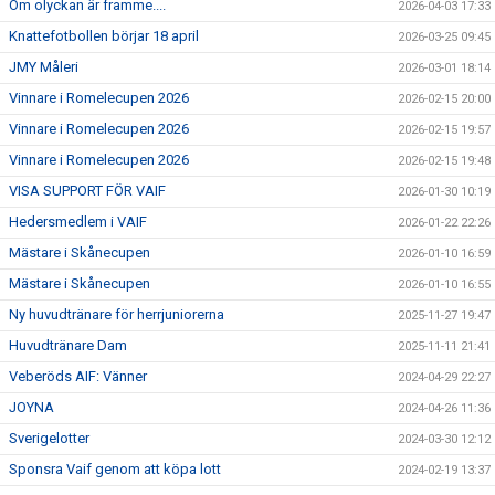
Om olyckan är framme....
2026-04-03 17:33
SPONSORER
Knattefotbollen börjar 18 april
2026-03-25 09:45
EVENEMANG
JMY Måleri
2026-03-01 18:14
Vinnare i Romelecupen 2026
2026-02-15 20:00
SHOP
Vinnare i Romelecupen 2026
2026-02-15 19:57
Vinnare i Romelecupen 2026
2026-02-15 19:48
HITTA HIT
VISA SUPPORT FÖR VAIF
2026-01-30 10:19
Hedersmedlem i VAIF
2026-01-22 22:26
Mästare i Skånecupen
2026-01-10 16:59
Mästare i Skånecupen
2026-01-10 16:55
Ny huvudtränare för herrjuniorerna
2025-11-27 19:47
Huvudtränare Dam
2025-11-11 21:41
Veberöds AIF: Vänner
2024-04-29 22:27
JOYNA
2024-04-26 11:36
Sverigelotter
2024-03-30 12:12
Sponsra Vaif genom att köpa lott
2024-02-19 13:37