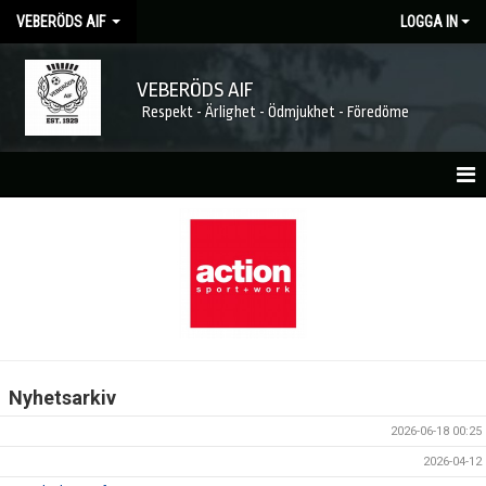
VEBERÖDS AIF
LOGGA IN
VEBERÖDS AIF
Respekt - Ärlighet - Ödmjukhet - Föredöme
HEM
NYHETER
MATCHER
KALENDER
Nyhetsarkiv
FÖRENINGEN
2026-06-18 00:25
MEDLEMSKAP
2026-04-12