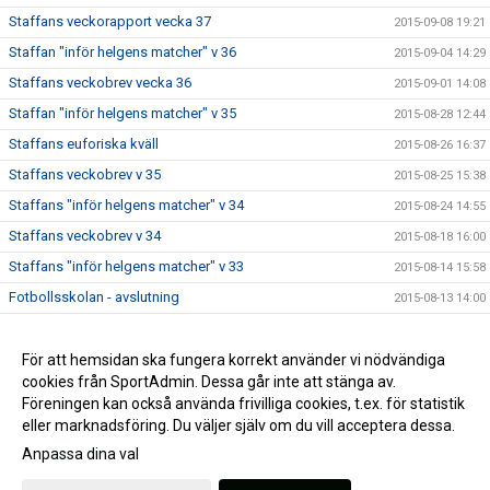
Staffans veckorapport vecka 37
2015-09-08 19:21
Staffan "inför helgens matcher" v 36
2015-09-04 14:29
Staffans veckobrev vecka 36
2015-09-01 14:08
Staffan "inför helgens matcher" v 35
2015-08-28 12:44
Staffans euforiska kväll
2015-08-26 16:37
Staffans veckobrev v 35
2015-08-25 15:38
Staffans "inför helgens matcher" v 34
2015-08-24 14:55
Staffans veckobrev v 34
2015-08-18 16:00
Staffans "inför helgens matcher" v 33
2015-08-14 15:58
Fotbollsskolan - avslutning
2015-08-13 14:00
Staffans veckobrev v 33
2015-08-11 09:06
Staffans veckobrev v 32
För att hemsidan ska fungera korrekt använder vi nödvändiga
2015-08-04 09:07
cookies från SportAdmin. Dessa går inte att stänga av.
Staffans “inför helgens matcher” v 31
2015-07-31 09:21
Föreningen kan också använda frivilliga cookies, t.ex. för statistik
eller marknadsföring. Du väljer själv om du vill acceptera dessa.
Anpassa dina val
Cookie-inställningar
Gå till Webbversion