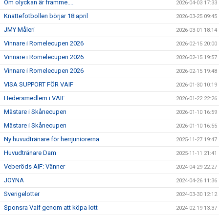
Om olyckan är framme....
2026-04-03 17:33
SPONSORER
Knattefotbollen börjar 18 april
2026-03-25 09:45
EVENEMANG
JMY Måleri
2026-03-01 18:14
Vinnare i Romelecupen 2026
2026-02-15 20:00
SHOP
Vinnare i Romelecupen 2026
2026-02-15 19:57
Vinnare i Romelecupen 2026
2026-02-15 19:48
HITTA HIT
VISA SUPPORT FÖR VAIF
2026-01-30 10:19
Hedersmedlem i VAIF
2026-01-22 22:26
Mästare i Skånecupen
2026-01-10 16:59
Mästare i Skånecupen
2026-01-10 16:55
Ny huvudtränare för herrjuniorerna
2025-11-27 19:47
Huvudtränare Dam
2025-11-11 21:41
Veberöds AIF: Vänner
2024-04-29 22:27
JOYNA
2024-04-26 11:36
Sverigelotter
2024-03-30 12:12
Sponsra Vaif genom att köpa lott
2024-02-19 13:37