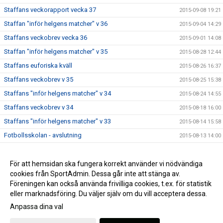
Staffans veckorapport vecka 37
2015-09-08 19:21
Staffan "inför helgens matcher" v 36
2015-09-04 14:29
Staffans veckobrev vecka 36
2015-09-01 14:08
Staffan "inför helgens matcher" v 35
2015-08-28 12:44
Staffans euforiska kväll
2015-08-26 16:37
Staffans veckobrev v 35
2015-08-25 15:38
Staffans "inför helgens matcher" v 34
2015-08-24 14:55
Staffans veckobrev v 34
2015-08-18 16:00
Staffans "inför helgens matcher" v 33
2015-08-14 15:58
Fotbollsskolan - avslutning
2015-08-13 14:00
Staffans veckobrev v 33
2015-08-11 09:06
Staffans veckobrev v 32
För att hemsidan ska fungera korrekt använder vi nödvändiga
2015-08-04 09:07
cookies från SportAdmin. Dessa går inte att stänga av.
Staffans “inför helgens matcher” v 31
2015-07-31 09:21
Föreningen kan också använda frivilliga cookies, t.ex. för statistik
eller marknadsföring. Du väljer själv om du vill acceptera dessa.
Anpassa dina val
Cookie-inställningar
Gå till Webbversion