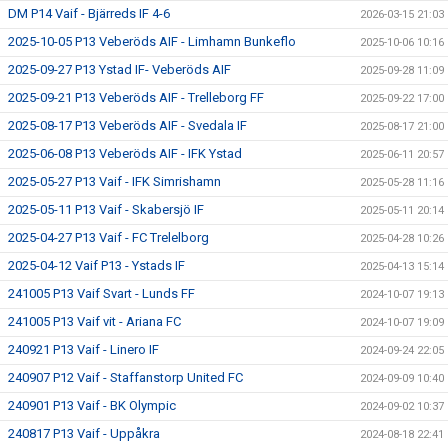
DM P14 Vaif - Bjärreds IF 4-6
2026-03-15 21:03
2025-10-05 P13 Veberöds AIF - Limhamn Bunkeflo
2025-10-06 10:16
2025-09-27 P13 Ystad IF- Veberöds AIF
2025-09-28 11:09
2025-09-21 P13 Veberöds AIF - Trelleborg FF
2025-09-22 17:00
2025-08-17 P13 Veberöds AIF - Svedala IF
2025-08-17 21:00
2025-06-08 P13 Veberöds AIF - IFK Ystad
2025-06-11 20:57
2025-05-27 P13 Vaif - IFK Simrishamn
2025-05-28 11:16
2025-05-11 P13 Vaif - Skabersjö IF
2025-05-11 20:14
2025-04-27 P13 Vaif - FC Trelelborg
2025-04-28 10:26
2025-04-12 Vaif P13 - Ystads IF
2025-04-13 15:14
241005 P13 Vaif Svart - Lunds FF
2024-10-07 19:13
241005 P13 Vaif vit - Ariana FC
2024-10-07 19:09
240921 P13 Vaif - Linero IF
2024-09-24 22:05
240907 P12 Vaif - Staffanstorp United FC
2024-09-09 10:40
240901 P13 Vaif - BK Olympic
2024-09-02 10:37
240817 P13 Vaif - Uppåkra
2024-08-18 22:41