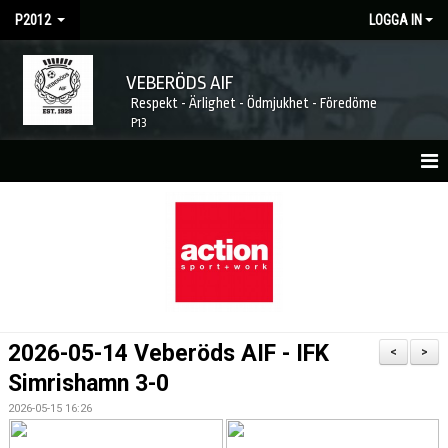
P2012
LOGGA IN
VEBERÖDS AIF
Respekt - Ärlighet - Ödmjukhet - Föredöme
P13
HEM
NYHETER
KALENDER
MATCHER
2026-05-14 Veberöds AIF - IFK
<
>
BILDGALLERI
Simrishamn 3-0
2026-05-15 16:26
DOKUMENT