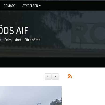
DOMARE
STYRELSEN
DS AIF
et - Ödmjukhet - Föredöme
<
>