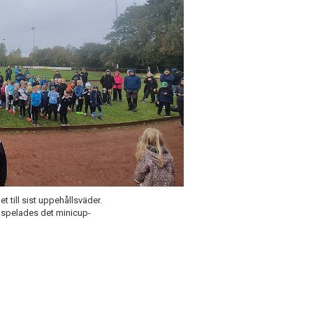
t till sist uppehållsväder.
re spelades det minicup-