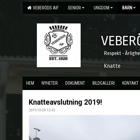
VEBERÖDS AIF
SENIOR
UNGDOM
BARN
VEBERÖ
Respekt - Ärligh
Knatte
HEM
NYHETER
DOKUMENT
BILDGALLERI
KONTAKT
Knatteavslutning 2019!
2019-10-20 12:42