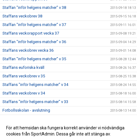
Staffan "inför helgens matcher" v 38
2015-09-18 18:13
Staffans veckobrev 38
2015-09-15 16:18
Staffan "inför helgens matcher" v 37
2015-09-11 16:01
Staffans veckorapport vecka 37
2015-09-08 19:21
Staffan "inför helgens matcher" v 36
2015-09-04 14:29
Staffans veckobrev vecka 36
2015-09-01 14:08
Staffan "inför helgens matcher" v 35
2015-08-28 12:44
Staffans euforiska kväll
2015-08-26 16:37
Staffans veckobrev v 35
2015-08-25 15:38
Staffans "inför helgens matcher" v 34
2015-08-24 14:55
Staffans veckobrev v 34
2015-08-18 16:00
Staffans "inför helgens matcher" v 33
2015-08-14 15:58
Fotbollsskolan - avslutning
2015-08-13 14:00
Staffans veckobrev v 33
2015-08-11 09:06
Staffans veckobrev v 32
För att hemsidan ska fungera korrekt använder vi nödvändiga
2015-08-04 09:07
cookies från SportAdmin. Dessa går inte att stänga av.
Staffans “inför helgens matcher” v 31
2015-07-31 09:21