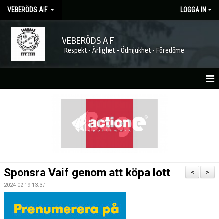
VEBERÖDS AIF
LOGGA IN
VEBERÖDS AIF
Respekt - Ärlighet - Ödmjukhet - Föredöme
HEM
NYHETER
MATCHER
KALENDER
Sponsra Vaif genom att köpa lott
<
>
FÖRENINGEN
2024-02-19 13:37
MEDLEMSKAP