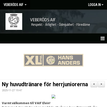
VEBERÖDS AIF
LOGGA IN
VEBERÖDS AIF
Respekt - Ärlighet - Ödmjukhet - Föredöme
HEM
NYHETER
MATCHER
KALENDER
Ny huvudtränare för herrjuniorerna
<
>
FÖRENINGEN
2025-11-27 19:47
MEDLEMSKAP
Varmt välkommen till VAIF Elvin!