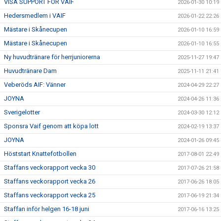
VISA SUPPORT FÖR VAIF
2026-01-30 10:19
Hedersmedlem i VAIF
2026-01-22 22:26
Mästare i Skånecupen
2026-01-10 16:59
Mästare i Skånecupen
2026-01-10 16:55
Ny huvudtränare för herrjuniorerna
2025-11-27 19:47
Huvudtränare Dam
2025-11-11 21:41
Veberöds AIF: Vänner
2024-04-29 22:27
JOYNA
2024-04-26 11:36
Sverigelotter
2024-03-30 12:12
Sponsra Vaif genom att köpa lott
2024-02-19 13:37
JOYNA
2024-01-26 09:45
Höststart Knattefotbollen
2017-08-01 22:49
Staffans veckorapport vecka 30
2017-07-26 21:58
Staffans veckorapport vecka 26
2017-06-26 18:05
Staffans veckorapport vecka 25
2017-06-19 21:34
Staffan inför helgen 16-18 juni
2017-06-16 13:25