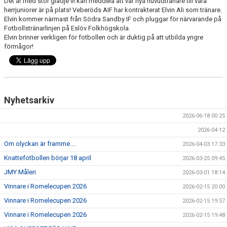
Det är med stor glädje vi kan meddela att vår nya huvudtränare till våra
SPONSORER
herrjuniorer är på plats! Veberöds AIF har kontrakterat Elvin Ali som tränare.
Elvin kommer närmast från Södra Sandby IF och pluggar för närvarande på
Fotbollstränarlinjen på Eslöv Folkhögskola.
EVENEMANG
Elvin brinner verkligen för fotbollen och är duktig på att utbilda yngre
förmågor!
SHOP
HITTA HIT
Nyhetsarkiv
2026-06-18 00:25
2026-04-12
Om olyckan är framme....
2026-04-03 17:33
Knattefotbollen börjar 18 april
2026-03-25 09:45
JMY Måleri
2026-03-01 18:14
Vinnare i Romelecupen 2026
2026-02-15 20:00
Vinnare i Romelecupen 2026
2026-02-15 19:57
Vinnare i Romelecupen 2026
2026-02-15 19:48