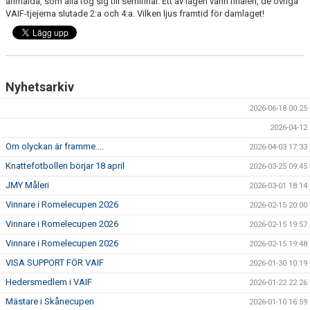
anmälda, som alla tog sig till semifinal. Ett av lagen vann finalen, de övriga
SPONSORER
VAIF-tjejerna slutade 2:a och 4:a. Vilken ljus framtid för damlaget!
EVENEMANG
SHOP
Nyhetsarkiv
HITTA HIT
2026-06-18 00:25
2026-04-12
Om olyckan är framme....
2026-04-03 17:33
Knattefotbollen börjar 18 april
2026-03-25 09:45
JMY Måleri
2026-03-01 18:14
Vinnare i Romelecupen 2026
2026-02-15 20:00
Vinnare i Romelecupen 2026
2026-02-15 19:57
Vinnare i Romelecupen 2026
2026-02-15 19:48
VISA SUPPORT FÖR VAIF
2026-01-30 10:19
Hedersmedlem i VAIF
2026-01-22 22:26
Mästare i Skånecupen
2026-01-10 16:59