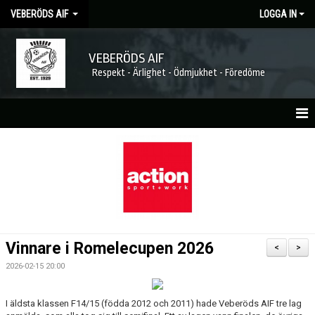
VEBERÖDS AIF
LOGGA IN
VEBERÖDS AIF
Respekt - Ärlighet - Ödmjukhet - Föredöme
HEM
NYHETER
MATCHER
KALENDER
Vinnare i Romelecupen 2026
<
>
FÖRENINGEN
2026-02-15 20:00
MEDLEMSKAP
I äldsta klassen F14/15 (födda 2012 och 2011) hade Veberöds AIF tre lag