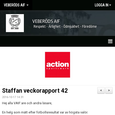
VEBERÖDS AIF
LOGGA IN
VEBERÖDS AIF
Respekt - Ärlighet - Ödmjukhet - Föredöme
HEM
NYHETER
MATCHER
KALENDER
Staffan veckorapport 42
<
>
FÖRENINGEN
2016-10-17 14:31
Hej alla VAIF:are och andra läsare,
MEDLEMSKAP
En helg som mätt efter fotbollsresultat var av högsta valör.