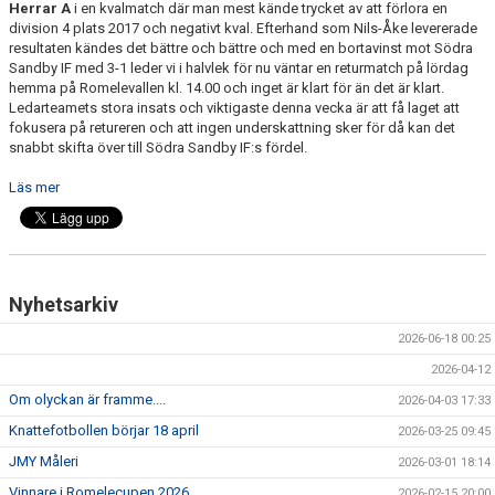
Herrar A
i en kvalmatch där man mest kände trycket av att förlora en
SPONSORER
division 4 plats 2017 och negativt kval. Efterhand som Nils-Åke levererade
resultaten kändes det bättre och bättre och med en bortavinst mot Södra
EVENEMANG
Sandby IF med 3-1 leder vi i halvlek för nu väntar en returmatch på lördag
hemma på Romelevallen kl. 14.00 och inget är klart för än det är klart.
Ledarteamets stora insats och viktigaste denna vecka är att få laget att
SHOP
fokusera på retureren och att ingen underskattning sker för då kan det
snabbt skifta över till Södra Sandby IF:s fördel.
HITTA HIT
Läs mer
Nyhetsarkiv
2026-06-18 00:25
2026-04-12
Om olyckan är framme....
2026-04-03 17:33
Knattefotbollen börjar 18 april
2026-03-25 09:45
JMY Måleri
2026-03-01 18:14
Vinnare i Romelecupen 2026
2026-02-15 20:00