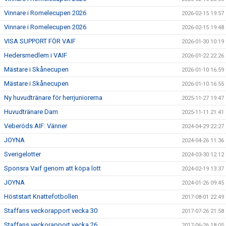
Vinnare i Romelecupen 2026
2026-02-15 19:57
Vinnare i Romelecupen 2026
2026-02-15 19:48
VISA SUPPORT FÖR VAIF
2026-01-30 10:19
Hedersmedlem i VAIF
2026-01-22 22:26
Mästare i Skånecupen
2026-01-10 16:59
Mästare i Skånecupen
2026-01-10 16:55
Ny huvudtränare för herrjuniorerna
2025-11-27 19:47
Huvudtränare Dam
2025-11-11 21:41
Veberöds AIF: Vänner
2024-04-29 22:27
JOYNA
2024-04-26 11:36
Sverigelotter
2024-03-30 12:12
Sponsra Vaif genom att köpa lott
2024-02-19 13:37
JOYNA
2024-01-26 09:45
Höststart Knattefotbollen
2017-08-01 22:49
Staffans veckorapport vecka 30
2017-07-26 21:58
Staffans veckorapport vecka 26
2017-06-26 18:05