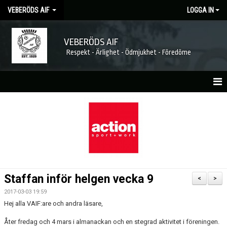
VEBERÖDS AIF
LOGGA IN
VEBERÖDS AIF
Respekt - Ärlighet - Ödmjukhet - Föredöme
HEM
NYHETER
MATCHER
KALENDER
Staffan inför helgen vecka 9
<
>
FÖRENINGEN
2017-03-03 19:59
Hej alla VAIF:are och andra läsare,
MEDLEMSKAP
Åter fredag och 4 mars i almanackan och en stegrad aktivitet i föreningen.