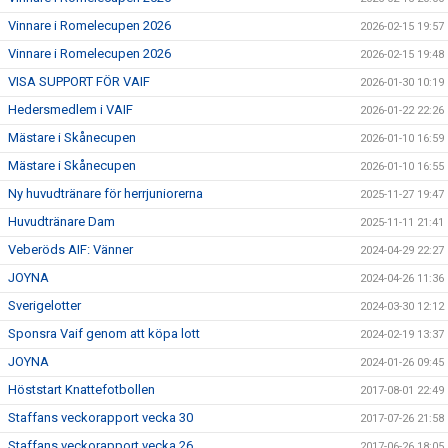
Vinnare i Romelecupen 2026
2026-02-15 19:57
Vinnare i Romelecupen 2026
2026-02-15 19:48
VISA SUPPORT FÖR VAIF
2026-01-30 10:19
Hedersmedlem i VAIF
2026-01-22 22:26
Mästare i Skånecupen
2026-01-10 16:59
Mästare i Skånecupen
2026-01-10 16:55
Ny huvudtränare för herrjuniorerna
2025-11-27 19:47
Huvudtränare Dam
2025-11-11 21:41
Veberöds AIF: Vänner
2024-04-29 22:27
JOYNA
2024-04-26 11:36
Sverigelotter
2024-03-30 12:12
Sponsra Vaif genom att köpa lott
2024-02-19 13:37
JOYNA
2024-01-26 09:45
Höststart Knattefotbollen
2017-08-01 22:49
Staffans veckorapport vecka 30
2017-07-26 21:58
Staffans veckorapport vecka 26
2017-06-26 18:05