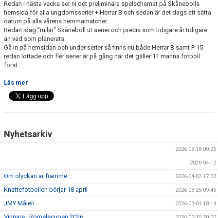
Redan i nästa vecka ser ni det preliminära spelschemat på Skånebolls
SPONSORER
hemsida för alla ungdomsserier + Herrar B och sedan är det dags att sätta
datum på alla vårens hemmamatcher.
EVENEMANG
Redan idag ”rullar" Skåneboll ut serier och precis som tidigare år tidigare
än vad som planerats.
Gå in på hemsidan och under serier så finns nu både Herrar B samt P 15
SHOP
redan lottade och fler serier är på gång när det gäller 11 manna fotboll
först.
HITTA HIT
Läs mer
Nyhetsarkiv
2026-06-18 00:25
2026-04-12
Om olyckan är framme....
2026-04-03 17:33
Knattefotbollen börjar 18 april
2026-03-25 09:45
JMY Måleri
2026-03-01 18:14
Vinnare i Romelecupen 2026
2026-02-15 20:00