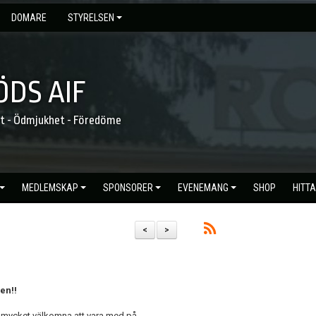
DOMARE
STYRELSEN
DS AIF
et - Ödmjukhet - Föredöme
MEDLEMSKAP
SPONSORER
EVENEMANG
SHOP
HITTA
<
>
en!!
 är mycket välkomna att vara med på