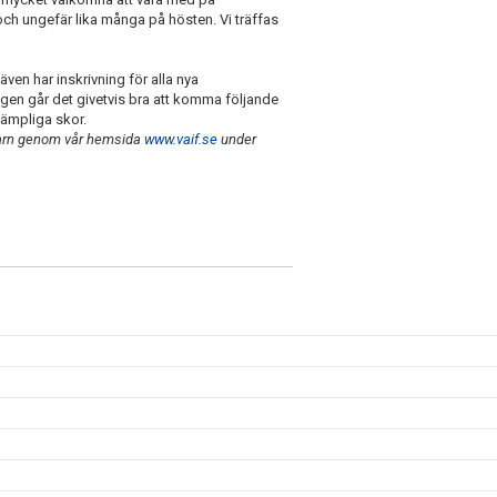
n och ungefär lika många på hösten. Vi träffas
 även har inskrivning för alla nya
agen går det givetvis bra att komma följande
 lämpliga skor.
 barn genom vår hemsida
www.vaif.se
under