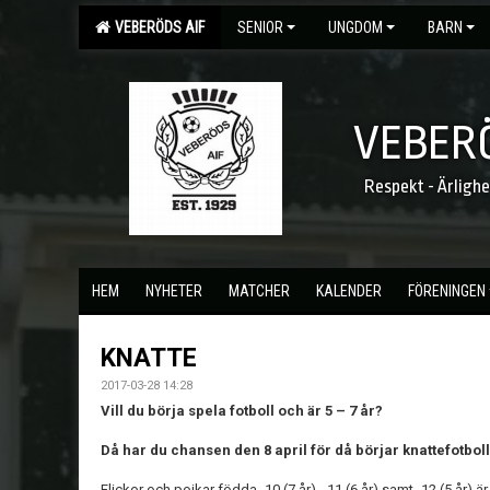
VEBERÖDS AIF
SENIOR
UNGDOM
BARN
VEBERÖ
Respekt - Ärligh
HEM
NYHETER
MATCHER
KALENDER
FÖRENINGEN
KNATTE
2017-03-28 14:28
Vill du börja spela fotboll och är 5 – 7 år?
Då har du chansen den 8 april för då börjar knattefotboll
Flickor och pojkar födda -10 (7 år), -11 (6 år) samt -12 (5 år)