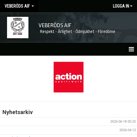
VEBERÖDS AIF
LOGGA IN
VEBERÖDS AIF
Respekt - Ärlighet - Ödmjukhet - Föredöme
HEM
NYHETER
MATCHER
KALENDER
Nyhetsarkiv
FÖRENINGEN
2026-06-18 00:25
MEDLEMSKAP
2026-04-12