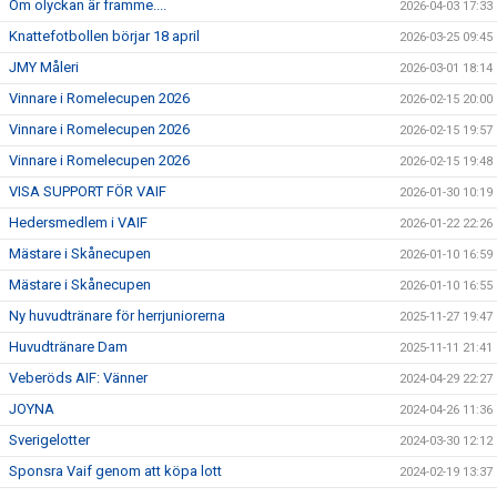
Om olyckan är framme....
2026-04-03 17:33
SPONSORER
Knattefotbollen börjar 18 april
2026-03-25 09:45
EVENEMANG
JMY Måleri
2026-03-01 18:14
Vinnare i Romelecupen 2026
2026-02-15 20:00
SHOP
Vinnare i Romelecupen 2026
2026-02-15 19:57
Vinnare i Romelecupen 2026
2026-02-15 19:48
HITTA HIT
VISA SUPPORT FÖR VAIF
2026-01-30 10:19
Hedersmedlem i VAIF
2026-01-22 22:26
Mästare i Skånecupen
2026-01-10 16:59
Mästare i Skånecupen
2026-01-10 16:55
Ny huvudtränare för herrjuniorerna
2025-11-27 19:47
Huvudtränare Dam
2025-11-11 21:41
Veberöds AIF: Vänner
2024-04-29 22:27
JOYNA
2024-04-26 11:36
Sverigelotter
2024-03-30 12:12
Sponsra Vaif genom att köpa lott
2024-02-19 13:37