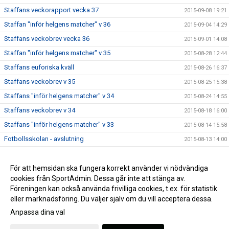
Staffans veckorapport vecka 37
2015-09-08 19:21
Staffan "inför helgens matcher" v 36
2015-09-04 14:29
Staffans veckobrev vecka 36
2015-09-01 14:08
Staffan "inför helgens matcher" v 35
2015-08-28 12:44
Staffans euforiska kväll
2015-08-26 16:37
Staffans veckobrev v 35
2015-08-25 15:38
Staffans "inför helgens matcher" v 34
2015-08-24 14:55
Staffans veckobrev v 34
2015-08-18 16:00
Staffans "inför helgens matcher" v 33
2015-08-14 15:58
Fotbollsskolan - avslutning
2015-08-13 14:00
Staffans veckobrev v 33
2015-08-11 09:06
Staffans veckobrev v 32
För att hemsidan ska fungera korrekt använder vi nödvändiga
2015-08-04 09:07
cookies från SportAdmin. Dessa går inte att stänga av.
Staffans “inför helgens matcher” v 31
2015-07-31 09:21
Föreningen kan också använda frivilliga cookies, t.ex. för statistik
eller marknadsföring. Du väljer själv om du vill acceptera dessa.
Anpassa dina val
Cookie-inställningar
Gå till Webbversion