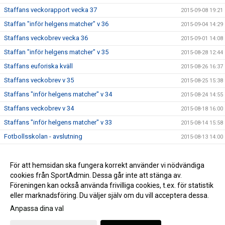
Staffans veckorapport vecka 37
2015-09-08 19:21
Staffan "inför helgens matcher" v 36
2015-09-04 14:29
Staffans veckobrev vecka 36
2015-09-01 14:08
Staffan "inför helgens matcher" v 35
2015-08-28 12:44
Staffans euforiska kväll
2015-08-26 16:37
Staffans veckobrev v 35
2015-08-25 15:38
Staffans "inför helgens matcher" v 34
2015-08-24 14:55
Staffans veckobrev v 34
2015-08-18 16:00
Staffans "inför helgens matcher" v 33
2015-08-14 15:58
Fotbollsskolan - avslutning
2015-08-13 14:00
Staffans veckobrev v 33
2015-08-11 09:06
Staffans veckobrev v 32
För att hemsidan ska fungera korrekt använder vi nödvändiga
2015-08-04 09:07
cookies från SportAdmin. Dessa går inte att stänga av.
Staffans “inför helgens matcher” v 31
2015-07-31 09:21
Föreningen kan också använda frivilliga cookies, t.ex. för statistik
eller marknadsföring. Du väljer själv om du vill acceptera dessa.
Anpassa dina val
Cookie-inställningar
Gå till Webbversion