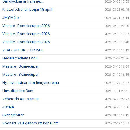
Om olyckan är framme....
2026-04-03 17:33
SPONSORER
Knattefotbollen börjar 18 april
2026-03-25 09:45
EVENEMANG
JMY Måleri
2026-03-01 18:14
Vinnare i Romelecupen 2026
2026-02-15 20:00
SHOP
Vinnare i Romelecupen 2026
2026-02-15 19:57
Vinnare i Romelecupen 2026
2026-02-15 19:48
HITTA HIT
VISA SUPPORT FÖR VAIF
2026-01-30 10:19
Hedersmedlem i VAIF
2026-01-22 22:26
Mästare i Skånecupen
2026-01-10 16:59
Mästare i Skånecupen
2026-01-10 16:55
Ny huvudtränare för herrjuniorerna
2025-11-27 19:47
Huvudtränare Dam
2025-11-11 21:41
Veberöds AIF: Vänner
2024-04-29 22:27
JOYNA
2024-04-26 11:36
Sverigelotter
2024-03-30 12:12
Sponsra Vaif genom att köpa lott
2024-02-19 13:37