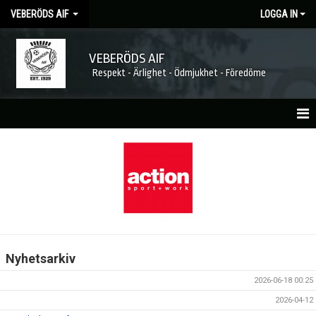
VEBERÖDS AIF
LOGGA IN
VEBERÖDS AIF
Respekt - Ärlighet - Ödmjukhet - Föredöme
HEM
NYHETER
MATCHER
KALENDER
Nyhetsarkiv
FÖRENINGEN
2026-06-18 00:25
MEDLEMSKAP
2026-04-12