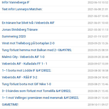
Inför Vanneberga IF
2022-06-10 10:52
Text inför Lunnarps Matchen:
2021-06-08 21:01
2021-06-07 10:45
En tränare har blivit två i Veberöds AIF
2021-06-01 10:43
Jonas Stridsberg Tränare
2021-05-30 11:13
Summering 2020
2021-01-19 10:07
Vinst mot Trelleborg på bortaplan 2-0
2020-09-25 15:26
Tung förlust hemma mot Balkan med 2–0&#9785;
2020-09-25 08:59
Malmö City - Veberöds AIF 1-0
2020-09-20 20:48
Veberöds AIF - Kulladals FF 1 - 1
2020-09-07 15:09
1–1 borta mot Lödde IF &#128522;
2020-08-30 18:58
Veberöds AIF - Råå IF 3-2
2020-08-24 18:42
Tung förlust borta mot GIF Nike 1-0
2020-08-21 15:46
3–3 kändes som förlust mot Tomelilla &#128522;
2020-08-21 15:45
1–1 mot Vellinge i premiären med mersmak &#128522;
2020-08-21 15:43
GAMETIME!
2018-10-11 09:57