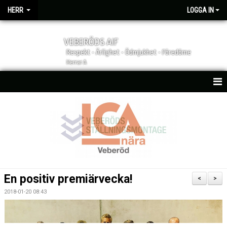
HERR
LOGGA IN
VEBERÖDS AIF
Respekt - Ärlighet - Ödmjukhet - Föredöme
Herrar A
HEM
NYHETER
MATCHER
KALENDER
En positiv premiärvecka!
<
>
TRUPPEN
2018-01-20 08:43
LAGETS SPONSORER