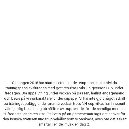
BILDGALLERI
KONTAKT
Säsongen 2018 har startat i ett rasande tempo. Intensitetsfyllda
träningspass avslutades med gott resultat i Nils Holgersson Cup under
fredagen. Bra uppslutning under veckan på passen, härligt engagemang
och bevis på vinnarkaraktärer under cupspel. Vi har inte gjort något avkall
på träningsupplägg under premiärveckan trots NH-cup vilket har inneburit
väldigt hög belastning på hälften av truppen, det fixade samtliga med ett
tillfredsställande resultat. Ett kvitto på att gemeneman tagit det ansvar för
den fysiska statusen under uppehållet som vi önskade, även om det säkert
smärtar i en del muskler idag :).