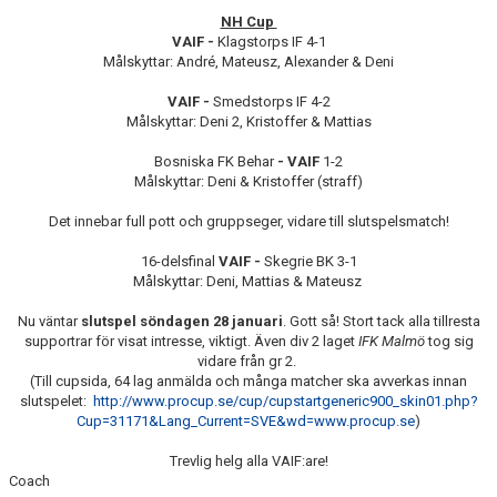
NH Cup
VAIF -
Klagstorps IF 4-1
Målskyttar: André, Mateusz, Alexander & Deni
VAIF -
Smedstorps IF 4-2
Målskyttar: Deni 2, Kristoffer & Mattias
Bosniska FK Behar
- VAIF
1-2
Målskyttar: Deni & Kristoffer (straff)
Det innebar full pott och gruppseger, vidare till slutspelsmatch!
16-delsfinal
VAIF -
Skegrie BK 3-1
Målskyttar: Deni, Mattias & Mateusz
Nu väntar
slutspel söndagen 28 januari
. Gott så! Stort tack alla tillresta
supportrar för visat intresse, viktigt. Även div 2 laget
IFK Malmö
tog sig
vidare från gr 2.
(Till cupsida, 64 lag anmälda och många matcher ska avverkas innan
slutspelet:
http://www.procup.se/cup/cupstartgeneric900_skin01.php?
Cup=31171&Lang_Current=SVE&wd=www.procup.se
)
Trevlig helg alla VAIF:are!
Coach