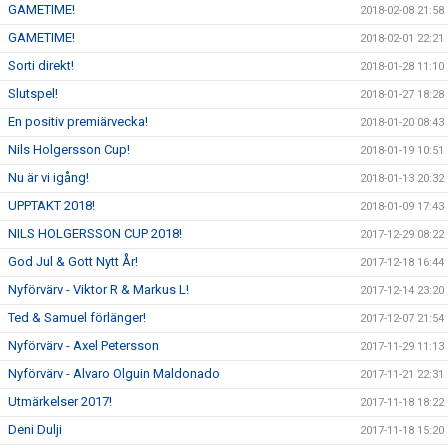
GAMETIME!
2018-02-08 21:58
GAMETIME!
2018-02-01 22:21
Sorti direkt!
2018-01-28 11:10
Slutspel!
2018-01-27 18:28
En positiv premiärvecka!
2018-01-20 08:43
Nils Holgersson Cup!
2018-01-19 10:51
Nu är vi igång!
2018-01-13 20:32
UPPTAKT 2018!
2018-01-09 17:43
NILS HOLGERSSON CUP 2018!
2017-12-29 08:22
God Jul & Gott Nytt År!
2017-12-18 16:44
Nyförvärv - Viktor R & Markus L!
2017-12-14 23:20
Ted & Samuel förlänger!
2017-12-07 21:54
Nyförvärv - Axel Petersson
2017-11-29 11:13
Nyförvärv - Alvaro Olguin Maldonado
2017-11-21 22:31
Utmärkelser 2017!
2017-11-18 18:22
Deni Dulji
2017-11-18 15:20