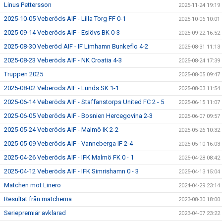
Linus Pettersson
2025-11-24 19:19
2025-10-05 Veberöds AIF - Lilla Torg FF 0-1
2025-10-06 10:01
2025-09-14 Veberöds AIF - Eslövs BK 0-3
2025-09-22 16:52
2025-08-30 Veberöd AIF - IF Limhamn Bunkeflo 4-2
2025-08-31 11:13
2025-08-23 Veberöds AIF - NK Croatia 4-3
2025-08-24 17:39
Truppen 2025
2025-08-05 09:47
2025-08-02 Veberöds AIF - Lunds SK 1-1
2025-08-03 11:54
2025-06-14 Veberöds AIF - Staffanstorps United FC 2 - 5
2025-06-15 11:07
2025-06-05 Veberöds AIF - Bosnien Hercegovina 2-3
2025-06-07 09:57
2025-05-24 Veberöds AIF - Malmö IK 2-2
2025-05-26 10:32
2025-05-09 Veberöds AIF - Vanneberga IF 2-4
2025-05-10 16:03
2025-04-26 Veberöds AIF - IFK Malmö FK 0 - 1
2025-04-28 08:42
2025-04-12 Veberöds AIF - IFK Simrishamn 0 - 3
2025-04-13 15:04
Matchen mot Linero
2024-04-29 23:14
Resultat från matcherna
2023-08-30 18:00
Seriepremiär avklarad
2023-04-07 23:22