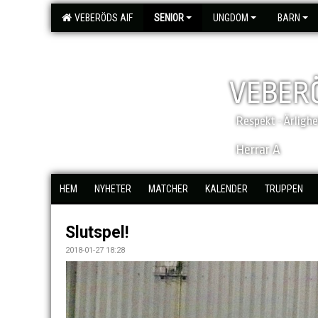
VEBERÖDS AIF
SENIOR
UNGDOM
BARN
VEBERÖ
Respekt - Ärligh
Herrar A
HEM
NYHETER
MATCHER
KALENDER
TRUPPEN
Slutspel!
2018-01-27 18:28