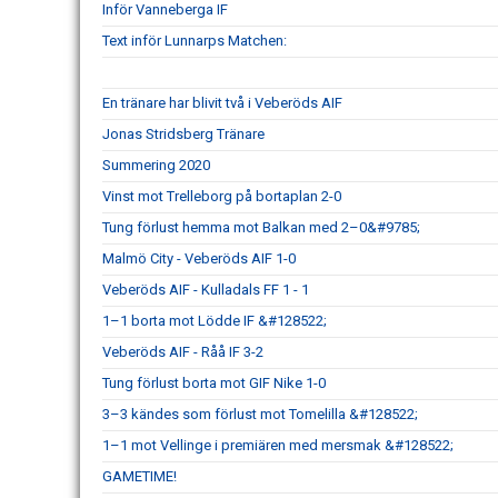
Inför Vanneberga IF
Text inför Lunnarps Matchen:
En tränare har blivit två i Veberöds AIF
Jonas Stridsberg Tränare
Summering 2020
Vinst mot Trelleborg på bortaplan 2-0
Tung förlust hemma mot Balkan med 2–0&#9785;
Malmö City - Veberöds AIF 1-0
Veberöds AIF - Kulladals FF 1 - 1
1–1 borta mot Lödde IF &#128522;
Veberöds AIF - Råå IF 3-2
Tung förlust borta mot GIF Nike 1-0
3–3 kändes som förlust mot Tomelilla &#128522;
1–1 mot Vellinge i premiären med mersmak &#128522;
GAMETIME!