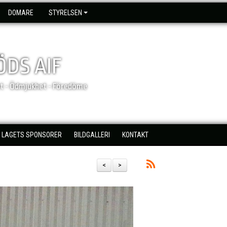
DOMARE
STYRELSEN
DS AIF
et - Ödmjukhet - Föredöme
LAGETS SPONSORER
BILDGALLERI
KONTAKT
<
>