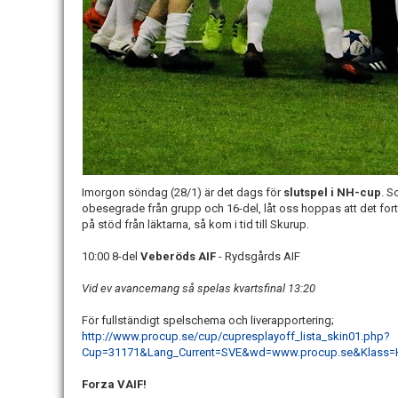
Imorgon söndag (28/1) är det dags för
slutspel i NH-cup
. S
obesegrade från grupp och 16-del, låt oss hoppas att det fort
på stöd från läktarna, så kom i tid till Skurup.
10:00 8-del
Veberöds AIF
- Rydsgårds AIF
Vid ev avancemang så spelas kvartsfinal 13:20
För fullständigt spelschema och liverapportering;
http://www.procup.se/cup/cupresplayoff_lista_skin01.php?
Cup=31171&Lang_Current=SVE&wd=www.procup.se&Klass=
Forza VAIF!