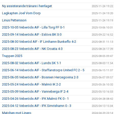
Ny assisterande tränare i herrlaget
2025-11-24 19:22
Lagkapten Joel Vom Dorp
2025-11-24 19:20
Linus Pettersson
2025-11-24 19:19
2025-10-05 Veberöds AIF - Lilla Torg FF 0-1
2025-10-06 10:01
2025-09-14 Veberöds AIF - Eslövs BK 0-3
2025-09-22 16:52
2025-08-30 Veberöd AIF - IF Limhamn Bunkeflo 4-2
2025-08-31 11:13
2025-08-23 Veberöds AIF - NK Croatia 4-3
2025-08-24 17:39
Truppen 2025
2025-08-05 09:47
2025-08-02 Veberöds AIF - Lunds SK 1-1
2025-08-03 11:54
2025-06-14 Veberöds AIF - Staffanstorps United FC 2 - 5
2025-06-15 11:07
2025-06-05 Veberöds AIF - Bosnien Hercegovina 2-3
2025-06-07 09:57
2025-05-24 Veberöds AIF - Malmö IK 2-2
2025-05-26 10:32
2025-05-09 Veberöds AIF - Vanneberga IF 2-4
2025-05-10 16:03
2025-04-26 Veberöds AIF - IFK Malmö FK 0 - 1
2025-04-28 08:42
2025-04-12 Veberöds AIF - IFK Simrishamn 0 - 3
2025-04-13 15:04
Matchen mot Linero
2024-04-29 23:14