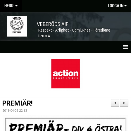
HERR
LOGGA IN
VEBERÖDS AIF
Respekt - Ärlighet - Ödmjukhet - Föredöme
Herrar A
HEM
NYHETER
MATCHER
KALENDER
PREMIÄR!
<
>
TRUPPEN
2018-04-05 22:13
LAGETS SPONSORER