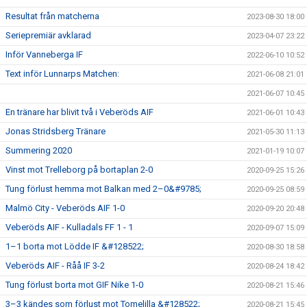
Resultat från matcherna
2023-08-30 18:00
Seriepremiär avklarad
2023-04-07 23:22
Inför Vanneberga IF
2022-06-10 10:52
Text inför Lunnarps Matchen:
2021-06-08 21:01
2021-06-07 10:45
En tränare har blivit två i Veberöds AIF
2021-06-01 10:43
Jonas Stridsberg Tränare
2021-05-30 11:13
Summering 2020
2021-01-19 10:07
Vinst mot Trelleborg på bortaplan 2-0
2020-09-25 15:26
Tung förlust hemma mot Balkan med 2–0&#9785;
2020-09-25 08:59
Malmö City - Veberöds AIF 1-0
2020-09-20 20:48
Veberöds AIF - Kulladals FF 1 - 1
2020-09-07 15:09
1–1 borta mot Lödde IF &#128522;
2020-08-30 18:58
Veberöds AIF - Råå IF 3-2
2020-08-24 18:42
Tung förlust borta mot GIF Nike 1-0
2020-08-21 15:46
3–3 kändes som förlust mot Tomelilla &#128522;
2020-08-21 15:45