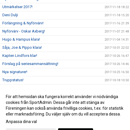
Utmärkelser 2017!
2017-11-18 18:22
Deni Dulji
2017-11-18 15:20
Förlängning & Nyförvärv!
2017-11-16 21:39
Nyförvärv - Oskar Axberg!
2017-11-07 21:48
Hugo & Hampus klara!
2017-11-04 14:31
Såja, Joe & Pippo klara!
2017-10-31 22:02
Kapten Lindfors klar!
2017-10-26 16:47
Förslag på seriesammansättning!
2017-10-26 14:46
Nya signaturer!
2017-10-25 16:50
Truppstatus!
2017-10-18 10:50
Mattias Jönsson visar vägen!
2017-10-13 16:39
Nuläge!
För att hemsidan ska fungera korrekt använder vi nödvändiga
2017-10-06 19:16
cookies från SportAdmin. Dessa går inte att stänga av.
Ny tränare för herrlaget
2017-10-05 22:13
Föreningen kan också använda frivilliga cookies, t.ex. för statistik
eller marknadsföring. Du väljer själv om du vill acceptera dessa.
Anpassa dina val
Cookie-inställningar
Gå till Webbversion