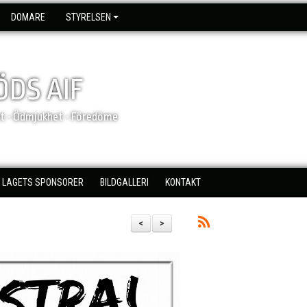
DOMARE
STYRELSEN
DS AIF
et - Ödmjukhet - Föredöme
LAGETS SPONSORER
BILDGALLERI
KONTAKT
<
>