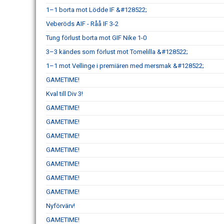
1–1 borta mot Lödde IF &#128522;
Veberöds AIF - Råå IF 3-2
Tung förlust borta mot GIF Nike 1-0
3–3 kändes som förlust mot Tomelilla &#128522;
1–1 mot Vellinge i premiären med mersmak &#128522;
GAMETIME!
Kval till Div 3!
GAMETIME!
GAMETIME!
GAMETIME!
GAMETIME!
GAMETIME!
GAMETIME!
GAMETIME!
Nyförvärv!
GAMETIME!