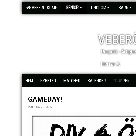
VEBERÖDS AIF
SENIOR
UNGDOM
BARN
VEBERÖ
Respekt - Ärligh
Herrar A
HEM
NYHETER
MATCHER
KALENDER
TRUPPEN
GAMEDAY!
2018-05-22 06:59