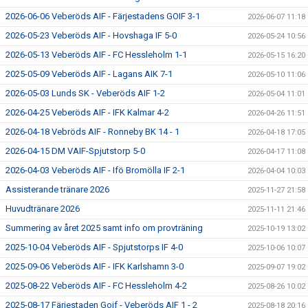
2026-06-06 Veberöds AIF - Färjestadens GOIF 3-1
2026-06-07 11:18
2026-05-23 Veberöds AIF - Hovshaga IF 5-0
2026-05-24 10:56
2026-05-13 Veberöds AIF - FC Hessleholm 1-1
2026-05-15 16:20
2025-05-09 Veberöds AIF - Lagans AIK 7-1
2026-05-10 11:06
2026-05-03 Lunds SK - Veberöds AIF 1-2
2026-05-04 11:01
2026-04-25 Veberöds AIF - IFK Kalmar 4-2
2026-04-26 11:51
2026-04-18 Vebröds AIF - Ronneby BK 14 - 1
2026-04-18 17:05
2026-04-15 DM VAIF-Spjutstorp 5-0
2026-04-17 11:08
2026-04-03 Veberöds AIF - Ifö Bromölla IF 2-1
2026-04-04 10:03
Assisterande tränare 2026
2025-11-27 21:58
Huvudtränare 2026
2025-11-11 21:46
Summering av året 2025 samt info om provträning
2025-10-19 13:02
2025-10-04 Veberöds AIF - Spjutstorps IF 4-0
2025-10-06 10:07
2025-09-06 Veberöds AIF - IFK Karlshamn 3-0
2025-09-07 19:02
2025-08-22 Veberöds AIF - FC Hessleholm 4-2
2025-08-26 10:02
2025-08-17 Färjestaden Goif - Veberöds AIF 1 - 2
2025-08-18 20:16