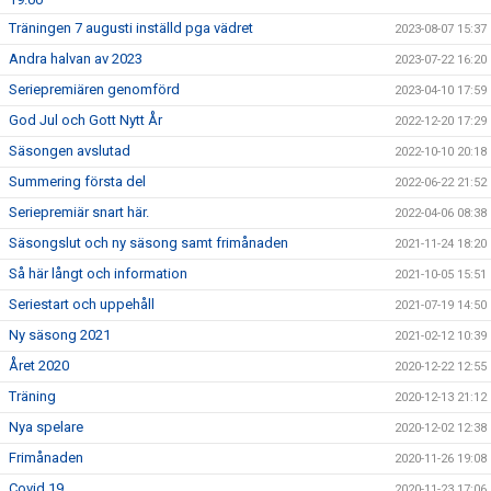
Träningen 7 augusti inställd pga vädret
2023-08-07 15:37
Andra halvan av 2023
2023-07-22 16:20
Seriepremiären genomförd
2023-04-10 17:59
God Jul och Gott Nytt År
2022-12-20 17:29
Säsongen avslutad
2022-10-10 20:18
Summering första del
2022-06-22 21:52
Seriepremiär snart här.
2022-04-06 08:38
Säsongslut och ny säsong samt frimånaden
2021-11-24 18:20
Så här långt och information
2021-10-05 15:51
Seriestart och uppehåll
2021-07-19 14:50
Ny säsong 2021
2021-02-12 10:39
Året 2020
2020-12-22 12:55
Träning
2020-12-13 21:12
Nya spelare
2020-12-02 12:38
Frimånaden
2020-11-26 19:08
Covid 19
2020-11-23 17:06