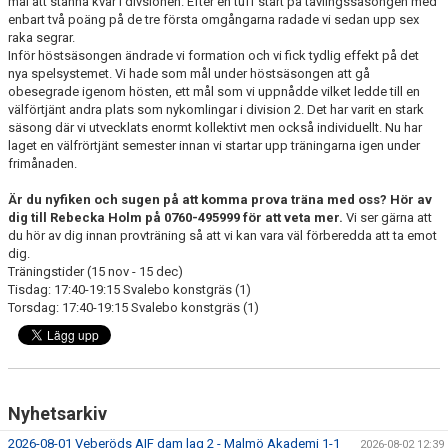
mål att stanna kvar i divsionen. Efter en tuff start på tävlingssäsongen med
BILDGALLERI
enbart två poäng på de tre första omgångarna radade vi sedan upp sex
raka segrar.
Inför höstsäsongen ändrade vi formation och vi fick tydlig effekt på det
KONTAKT
nya spelsystemet. Vi hade som mål under höstsäsongen att gå
obesegrade igenom hösten, ett mål som vi uppnådde vilket ledde till en
välförtjänt andra plats som nykomlingar i division 2. Det har varit en stark
säsong där vi utvecklats enormt kollektivt men också individuellt. Nu har
laget en välfrörtjänt semester innan vi startar upp träningarna igen under
frimånaden.
Är du nyfiken och sugen på att komma prova träna med oss? Hör av
dig till Rebecka Holm på 0760-495999 för att veta mer.
Vi ser gärna att
du hör av dig innan provträning så att vi kan vara väl förberedda att ta emot
dig.
Träningstider (15 nov - 15 dec)
Tisdag: 17:40-19:15 Svalebo konstgräs (1)
Torsdag: 17:40-19:15 Svalebo konstgräs (1)
Nyhetsarkiv
2026-08-01 Veberöds AIF dam lag 2 - Malmö Akademi 1-1
2026-08-02 12:39