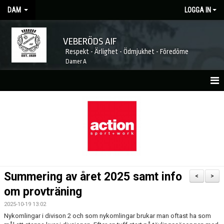
DAM
LOGGA IN
VEBERÖDS AIF
Respekt - Ärlighet - Ödmjukhet - Föredöme
Damer A
HEM
NYHETER
MATCHER
KALENDER
Summering av året 2025 samt info
<
>
TRUPPEN
om provträning
2025-10-19 13:02
LAGETS SPONSORER
Nykomlingar i divison 2 och som nykomlingar brukar man oftast ha som