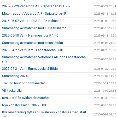
2025-06-29 Veberöds AIF - Sjöstaden DFF 2-2
2025-06-29 20:44
Matchrapport Veberöd AIF - Spjutstorps IF
2025-06-15 11:23
2025-06-07 Veberöds AIF - IFK Kalmar 2-0
2025-06-08 10:58
Summering av matchen mot IFK Karlshamn
2025-05-18 12:10
2025-05-10 Vaif - Hammenhög IF 1 - 0
2025-05-11 19:50
Summering av matchen mot Hessleholm
2025-05-03 21:06
2025-04-27 Vaif Dam - Färjestadens GOIF
2025-04-28 10:37
Summering av matchen Veberöds AIF och Färjestadens
2025-04-28 08:55
GOIF
2025-04-21 Vaif - Emmaboda IS Bilder
2025-04-22 10:39
Summering 2024
2024-10-07 11:27
Träning höst och frimånaden
2023-10-11 13:56
Vill tacka alla
2023-10-09 21:53
Resultat från avklarade matcher
2023-08-30 18:01
Nya konstgräset 18.30- 20.00
2023-08-10 09:26
Kvällens träning flyttas till svalebos konstgräs med start
2023-08-09 09:10
19.00