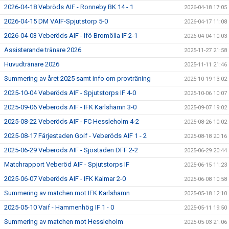
2026-04-18 Vebröds AIF - Ronneby BK 14 - 1
2026-04-18 17:05
2026-04-15 DM VAIF-Spjutstorp 5-0
2026-04-17 11:08
2026-04-03 Veberöds AIF - Ifö Bromölla IF 2-1
2026-04-04 10:03
Assisterande tränare 2026
2025-11-27 21:58
Huvudtränare 2026
2025-11-11 21:46
Summering av året 2025 samt info om provträning
2025-10-19 13:02
2025-10-04 Veberöds AIF - Spjutstorps IF 4-0
2025-10-06 10:07
2025-09-06 Veberöds AIF - IFK Karlshamn 3-0
2025-09-07 19:02
2025-08-22 Veberöds AIF - FC Hessleholm 4-2
2025-08-26 10:02
2025-08-17 Färjestaden Goif - Veberöds AIF 1 - 2
2025-08-18 20:16
2025-06-29 Veberöds AIF - Sjöstaden DFF 2-2
2025-06-29 20:44
Matchrapport Veberöd AIF - Spjutstorps IF
2025-06-15 11:23
2025-06-07 Veberöds AIF - IFK Kalmar 2-0
2025-06-08 10:58
Summering av matchen mot IFK Karlshamn
2025-05-18 12:10
2025-05-10 Vaif - Hammenhög IF 1 - 0
2025-05-11 19:50
Summering av matchen mot Hessleholm
2025-05-03 21:06