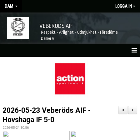
DAM
LOGGA IN
VEBERÖDS AIF
Respekt - Ärlighet - Ödmjukhet - Föredöme
Damer A
HEM
NYHETER
MATCHER
KALENDER
2026-05-23 Veberöds AIF -
<
>
TRUPPEN
Hovshaga IF 5-0
2026-05-24 10:56
LAGETS SPONSORER