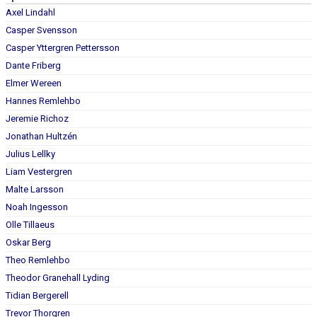
Axel Lindahl
Casper Svensson
Casper Yttergren Pettersson
Dante Friberg
Elmer Wereen
Hannes Remlehbo
Jeremie Richoz
Jonathan Hultzén
Julius Lellky
Liam Vestergren
Malte Larsson
Noah Ingesson
Olle Tillaeus
Oskar Berg
Theo Remlehbo
Theodor Granehall Lyding
Tidian Bergerell
Trevor Thorgren