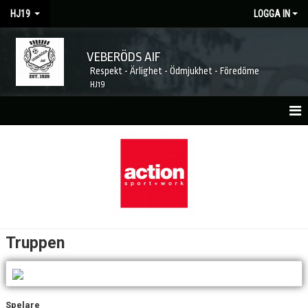
HJ19
LOGGA IN
VEBERÖDS AIF
Respekt - Ärlighet - Ödmjukhet - Föredöme
HJ19
HEM
NYHETER
MATCHER
KALENDER
Truppen
TRUPPEN
KONTAKT
Spelare