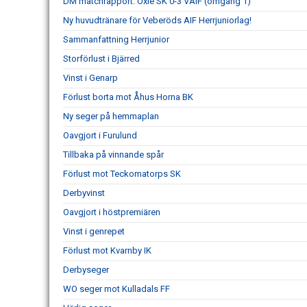
DM matchrapport: Oxie SK 0-3 VAIF (omgång 1)
Ny huvudtränare för Veberöds AIF Herrjuniorlag!
Sammanfattning Herrjunior
Storförlust i Bjärred
Vinst i Genarp
Förlust borta mot Åhus Horna BK
Ny seger på hemmaplan
Oavgjort i Furulund
Tillbaka på vinnande spår
Förlust mot Teckomatorps SK
Derbyvinst
Oavgjort i höstpremiären
Vinst i genrepet
Förlust mot Kvarnby IK
Derbyseger
WO seger mot Kulladals FF