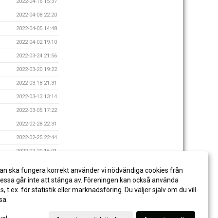
2022-04-16 15:37
2022-04-08 22:20
2022-04-05 14:48
2022-04-02 19:10
2022-03-24 21:56
2022-03-20 19:22
2022-03-18 21:31
2022-03-13 13:14
2022-03-05 17:22
2022-02-28 22:31
2022-02-25 22:44
2022-02-20 15:01
2022-02-19 16:31
an ska fungera korrekt använder vi nödvändiga cookies från
2022-02-12 15:09
ssa går inte att stänga av. Föreningen kan också använda
es, t.ex. för statistik eller marknadsföring. Du väljer själv om du vill
sa.