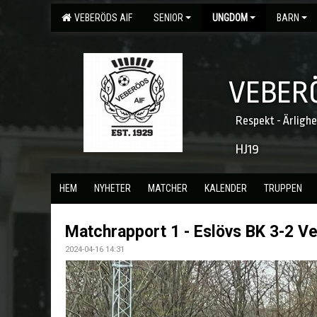
VEBERÖDS AIF
SENIOR
UNGDOM
BARN
VEBERÖ
Respekt - Ärligh
HJ19
HEM
NYHETER
MATCHER
KALENDER
TRUPPEN
Matchrapport 1 - Eslövs BK 3-2 V
2024-04-16 14:31