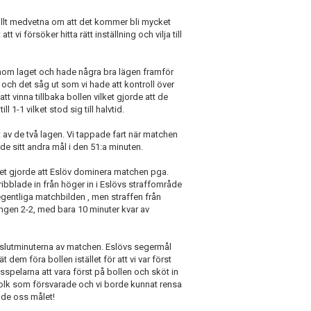
 fullt medvetna om att det kommer bli mycket
t vi försöker hitta rätt inställning och vilja till
 inom laget och hade några bra lägen framför
och det såg ut som vi hade att kontroll över
t vinna tillbaka bollen vilket gjorde att de
l 1-1 vilket stod sig till halvtid.
t av de två lagen. Vi tappade fart när matchen
rde sitt andra mål i den 51:a minuten.
lket gjorde att Eslöv dominera matchen pga.
ribblade in från höger in i Eslövs straffområde
 egentliga matchbilden , men straffen från
ingen 2-2, med bara 10 minuter kvar av
 i slutminuterna av matchen. Eslövs segermål
 dem föra bollen istället för att vi var först
sspelarna att vara först på bollen och sköt in
 folk som försvarade och vi borde kunnat rensa
ade oss målet!