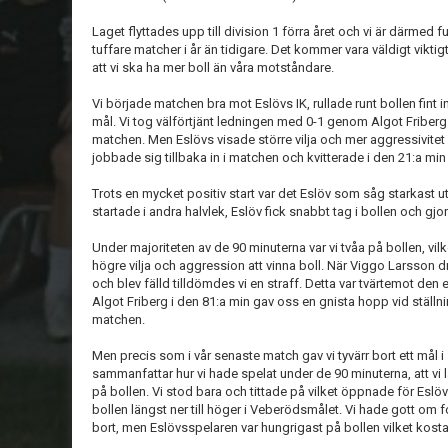
Laget flyttades upp till division 1 förra året och vi är därmed
tuffare matcher i år än tidigare. Det kommer vara väldigt viktigt at
att vi ska ha mer boll än våra motståndare.
Vi började matchen bra mot Eslövs IK, rullade runt bollen fint
mål. Vi tog välförtjänt ledningen med 0-1 genom Algot Friberg 
matchen. Men Eslövs visade större vilja och mer aggressivitet at
jobbade sig tillbaka in i matchen och kvitterade i den 21:a min til
Trots en mycket positiv start var det Eslöv som såg starkast u
startade i andra halvlek, Eslöv fick snabbt tag i bollen och gjo
Under majoriteten av de 90 minuterna var vi tvåa på bollen, vi
högre vilja och aggression att vinna boll. När Viggo Larsson d
och blev fälld tilldömdes vi en straff. Detta var tvärtemot den
Algot Friberg i den 81:a min gav oss en gnista hopp vid ställn
matchen.
Men precis som i vår senaste match gav vi tyvärr bort ett mål
sammanfattar hur vi hade spelat under de 90 minuterna, att vi lät
på bollen. Vi stod bara och tittade på vilket öppnade för Eslöv
bollen längst ner till höger i Veberödsmålet. Vi hade gott om
bort, men Eslövsspelaren var hungrigast på bollen vilket kost