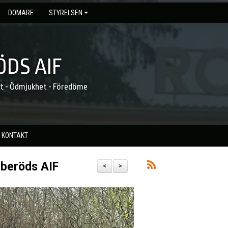
DOMARE
STYRELSEN
DS AIF
et - Ödmjukhet - Föredöme
KONTAKT
eberöds AIF
<
>