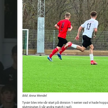
Bild: Anna Wendel
Tyvärr blev inte vår start på division 1-serien vad vi hade hoppat
slutminuten (i vår andra match i rad).