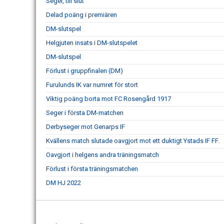
Seger, till slut
Delad poäng i premiären
DM-slutspel
Helgjuten insats i DM-slutspelet
DM-slutspel
Förlust i gruppfinalen (DM)
Furulunds IK var numret för stort
Viktig poäng borta mot FC Rosengård 1917
Seger i första DM-matchen
Derbyseger mot Genarps IF
Kvällens match slutade oavgjort mot ett duktigt Ystads IF FF.
Oavgjort i helgens andra träningsmatch
Förlust i första träningsmatchen
DM HJ 2022