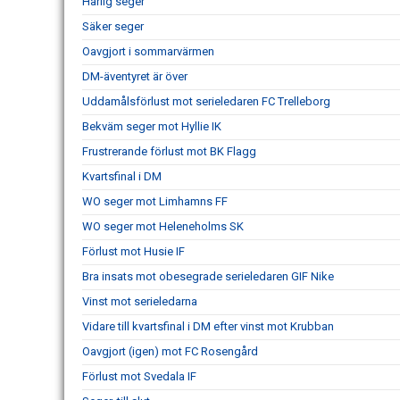
Härlig seger
Säker seger
Oavgjort i sommarvärmen
DM-äventyret är över
Uddamålsförlust mot serieledaren FC Trelleborg
Bekväm seger mot Hyllie IK
Frustrerande förlust mot BK Flagg
Kvartsfinal i DM
WO seger mot Limhamns FF
WO seger mot Heleneholms SK
Förlust mot Husie IF
Bra insats mot obesegrade serieledaren GIF Nike
Vinst mot serieledarna
Vidare till kvartsfinal i DM efter vinst mot Krubban
Oavgjort (igen) mot FC Rosengård
Förlust mot Svedala IF