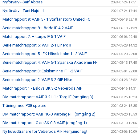
Nyförvärv - Saif Abbas
2024-07-24 17:51
Nyförvärv - Zani Hajdari
2024-07-24 17:44
Matchrapport 9: VAIF 5 - 1 Staffanstorp United FC
2024-06-18 22:18
Serie matchrapport 8: Lödde IF 4-2 VAIF
2024-06-10 21:39
Matchrapport 7: Hittarps IF 5-1 VAIF
2024-06-06 09:48
Serie matchrapport 6: VAIF 2-1 Linero IF
2024-05-28 14:32
Serie matchrapport 5: IFK Hässleholm 1 - 3 VAIF
2024-05-20 22:08
Serie matchrapport 4: VAIF 5-1 Spanska Akademin FF
2024-05-13 17:45
Serie matchrapport 3: Eskilsminne IF 1-2 VAIF
2024-05-01 22:08
Serie matchrapport 2: VAIF 3-2 GIF Nike
2024-04-23 08:52
Matchrapport 1 - Eslövs BK 3-2 Veberöds AIF
2024-04-16 14:31
DM matchrapport: VAIF 3-2 Lilla Torg IF (omgång 3)
2024-03-25 16:23
Träning med P08 spelare
2024-03-24 15:35
DM matchrapport: VAIF 10-0 Värpinge IF (omgång 2)
2024-03-20 15:53
DM matchrapport: Oxie SK 0-3 VAIF (omgång 1)
2024-03-10 12:06
Ny huvudtränare för Veberöds AIF Herrjuniorlag!
2024-03-06 10:09