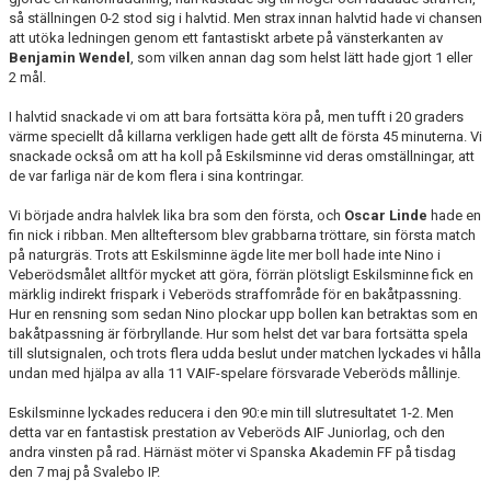
så ställningen 0-2 stod sig i halvtid. Men strax innan halvtid hade vi chansen
att utöka ledningen genom ett fantastiskt arbete på vänsterkanten av
Benjamin Wendel
, som vilken annan dag som helst lätt hade gjort 1 eller
2 mål.
I halvtid snackade vi om att bara fortsätta köra på, men tufft i 20 graders
värme speciellt då killarna verkligen hade gett allt de första 45 minuterna. Vi
snackade också om att ha koll på Eskilsminne vid deras omställningar, att
de var farliga när de kom flera i sina kontringar.
Vi började andra halvlek lika bra som den första, och
Oscar Linde
hade en
fin nick i ribban. Men allteftersom blev grabbarna tröttare, sin första match
på naturgräs. Trots att Eskilsminne ägde lite mer boll hade inte Nino i
Veberödsmålet alltför mycket att göra, förrän plötsligt Eskilsminne fick en
märklig indirekt frispark i Veberöds straffområde för en bakåtpassning.
Hur en rensning som sedan Nino plockar upp bollen kan betraktas som en
bakåtpassning är förbryllande. Hur som helst det var bara fortsätta spela
till slutsignalen, och trots flera udda beslut under matchen lyckades vi hålla
undan med hjälpa av alla 11 VAIF-spelare försvarade Veberöds mållinje.
Eskilsminne lyckades reducera i den 90:e min till slutresultatet 1-2. Men
detta var en fantastisk prestation av Veberöds AIF Juniorlag, och den
andra vinsten på rad. Härnäst möter vi Spanska Akademin FF
på tisdag
den 7 maj
på Svalebo IP.