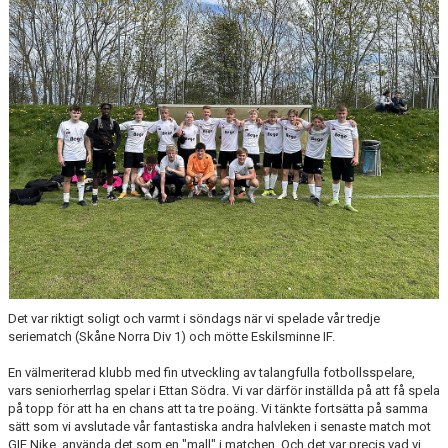
Det var riktigt soligt och varmt i söndags när vi spelade vår tredje
seriematch (Skåne Norra Div 1) och mötte Eskilsminne IF.
En välmeriterad klubb med fin utveckling av talangfulla fotbollsspelare,
vars seniorherrlag spelar i Ettan Södra. Vi var därför inställda på att få spela
på topp för att ha en chans att ta tre poäng. Vi tänkte fortsätta på samma
sätt som vi avslutade vår fantastiska andra halvleken i senaste match mot
GIF Nike, använda det som en "mall" i matchen. Och det var precis vad vi