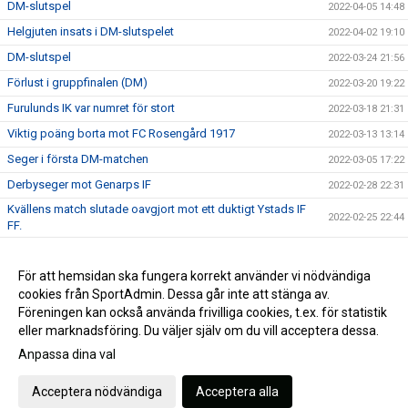
DM-slutspel
2022-04-05 14:48
Helgjuten insats i DM-slutspelet
2022-04-02 19:10
DM-slutspel
2022-03-24 21:56
Förlust i gruppfinalen (DM)
2022-03-20 19:22
Furulunds IK var numret för stort
2022-03-18 21:31
Viktig poäng borta mot FC Rosengård 1917
2022-03-13 13:14
Seger i första DM-matchen
2022-03-05 17:22
Derbyseger mot Genarps IF
2022-02-28 22:31
Kvällens match slutade oavgjort mot ett duktigt Ystads IF
2022-02-25 22:44
FF.
Oavgjort i helgens andra träningsmatch
2022-02-20 15:01
Förlust i första träningsmatchen
För att hemsidan ska fungera korrekt använder vi nödvändiga
2022-02-19 16:31
cookies från SportAdmin. Dessa går inte att stänga av.
DM HJ 2022
2022-02-12 15:09
Föreningen kan också använda frivilliga cookies, t.ex. för statistik
eller marknadsföring. Du väljer själv om du vill acceptera dessa.
Anpassa dina val
Cookie-inställningar
Gå till Webbversion
Acceptera nödvändiga
Acceptera alla