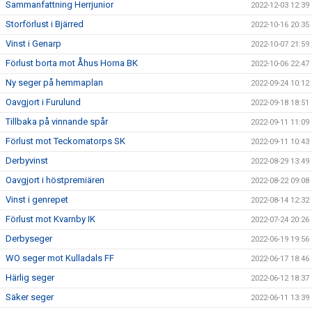
Sammanfattning Herrjunior
2022-12-03 12:39
Storförlust i Bjärred
2022-10-16 20:35
Vinst i Genarp
2022-10-07 21:59
Förlust borta mot Åhus Horna BK
2022-10-06 22:47
Ny seger på hemmaplan
2022-09-24 10:12
Oavgjort i Furulund
2022-09-18 18:51
Tillbaka på vinnande spår
2022-09-11 11:09
Förlust mot Teckomatorps SK
2022-09-11 10:43
Derbyvinst
2022-08-29 13:49
Oavgjort i höstpremiären
2022-08-22 09:08
Vinst i genrepet
2022-08-14 12:32
Förlust mot Kvarnby IK
2022-07-24 20:26
Derbyseger
2022-06-19 19:56
WO seger mot Kulladals FF
2022-06-17 18:46
Härlig seger
2022-06-12 18:37
Säker seger
2022-06-11 13:39