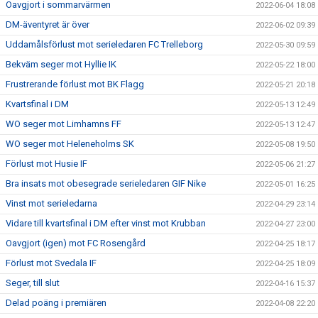
Oavgjort i sommarvärmen
2022-06-04 18:08
DM-äventyret är över
2022-06-02 09:39
Uddamålsförlust mot serieledaren FC Trelleborg
2022-05-30 09:59
Bekväm seger mot Hyllie IK
2022-05-22 18:00
Frustrerande förlust mot BK Flagg
2022-05-21 20:18
Kvartsfinal i DM
2022-05-13 12:49
WO seger mot Limhamns FF
2022-05-13 12:47
WO seger mot Heleneholms SK
2022-05-08 19:50
Förlust mot Husie IF
2022-05-06 21:27
Bra insats mot obesegrade serieledaren GIF Nike
2022-05-01 16:25
Vinst mot serieledarna
2022-04-29 23:14
Vidare till kvartsfinal i DM efter vinst mot Krubban
2022-04-27 23:00
Oavgjort (igen) mot FC Rosengård
2022-04-25 18:17
Förlust mot Svedala IF
2022-04-25 18:09
Seger, till slut
2022-04-16 15:37
Delad poäng i premiären
2022-04-08 22:20