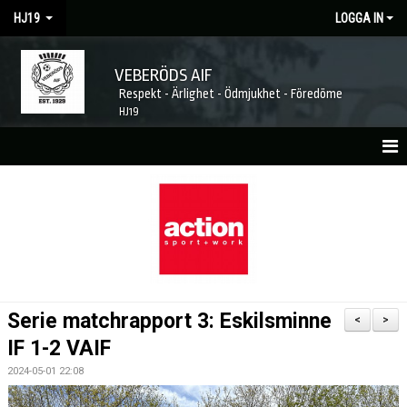
HJ19
LOGGA IN
VEBERÖDS AIF
Respekt - Ärlighet - Ödmjukhet - Föredöme
HJ19
HEM
NYHETER
MATCHER
KALENDER
Serie matchrapport 3: Eskilsminne
<
>
TRUPPEN
IF 1-2 VAIF
2024-05-01 22:08
KONTAKT