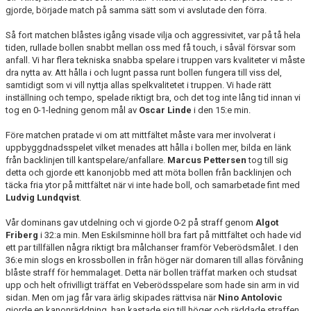
gjorde, började match på samma sätt som vi avslutade den förra.
Så fort matchen blåstes igång visade vilja och aggressivitet, var på tå hela
tiden, rullade bollen snabbt mellan oss med få touch, i såväl försvar som
anfall. Vi har flera tekniska snabba spelare i truppen vars kvaliteter vi måste
dra nytta av. Att hålla i och lugnt passa runt bollen fungera till viss del,
samtidigt som vi vill nyttja allas spelkvalitetet i truppen. Vi hade rätt
inställning och tempo, spelade riktigt bra, och det tog inte lång tid innan vi
tog en 0-1-ledning genom mål av
Oscar Linde
i den 15:e min.
Före matchen pratade vi om att mittfältet måste vara mer involverat i
uppbyggdnadsspelet vilket menades att hålla i bollen mer, bilda en länk
från backlinjen till kantspelare/anfallare.
Marcus Pettersen
tog till sig
detta och gjorde ett kanonjobb med att möta bollen från backlinjen och
täcka fria ytor på mittfältet när vi inte hade boll, och samarbetade fint med
Ludvig Lundqvist
.
Vår dominans gav utdelning och vi gjorde 0-2 på straff genom
Algot
Friberg
i 32:a min. Men Eskilsminne höll bra fart på mittfältet och hade vid
ett par tillfällen några riktigt bra målchanser framför Veberödsmålet. I den
36:e min slogs en krossbollen in från höger när domaren till allas förvåning
blåste straff för hemmalaget. Detta när bollen träffat marken och studsat
upp och helt ofrivilligt träffat en Veberödsspelare som hade sin arm in vid
sidan. Men om jag får vara ärlig skipades rättvisa när
Nino Antolovic
gjorde en kanonräddning, han kastade sig till höger och räddade straffen,