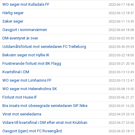
WO seger mot Kulladals FF
2022-06-17 18:46
Härlig seger
2022-06-12 18:37
Säker seger
2022-06-11 13:39
Oavgjort i sommarvärmen
2022-06-04 18:08
DM-äventyret är över
2022-06-02 09:39
Uddamålsförlust mot serieledaren FC Trelleborg
2022-05-30 09:59
Bekväm seger mot Hyllie IK
2022-05-22 18:00
Frustrerande förlust mot BK Flagg
2022-05-21 20:18
Kvartsfinal i DM
2022-05-13 12:49
WO seger mot Limhamns FF
2022-05-13 12:47
WO seger mot Heleneholms SK
2022-05-08 19:50
Förlust mot Husie IF
2022-05-06 21:27
Bra insats mot obesegrade serieledaren GIF Nike
2022-05-01 16:25
Vinst mot serieledarna
2022-04-29 23:14
Vidare till kvartsfinal i DM efter vinst mot Krubban
2022-04-27 23:00
Oavgjort (igen) mot FC Rosengård
2022-04-25 18:17