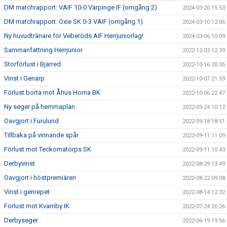
DM matchrapport: VAIF 10-0 Värpinge IF (omgång 2)
2024-03-20 15:53
DM matchrapport: Oxie SK 0-3 VAIF (omgång 1)
2024-03-10 12:06
Ny huvudtränare för Veberöds AIF Herrjuniorlag!
2024-03-06 10:09
Sammanfattning Herrjunior
2022-12-03 12:39
Storförlust i Bjärred
2022-10-16 20:35
Vinst i Genarp
2022-10-07 21:59
Förlust borta mot Åhus Horna BK
2022-10-06 22:47
Ny seger på hemmaplan
2022-09-24 10:12
Oavgjort i Furulund
2022-09-18 18:51
Tillbaka på vinnande spår
2022-09-11 11:09
Förlust mot Teckomatorps SK
2022-09-11 10:43
Derbyvinst
2022-08-29 13:49
Oavgjort i höstpremiären
2022-08-22 09:08
Vinst i genrepet
2022-08-14 12:32
Förlust mot Kvarnby IK
2022-07-24 20:26
Derbyseger
2022-06-19 19:56