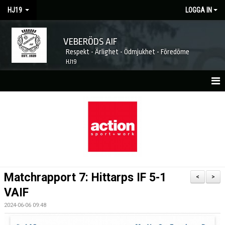
HJ19
LOGGA IN
VEBERÖDS AIF
Respekt - Ärlighet - Ödmjukhet - Föredöme
HJ19
HEM
NYHETER
MATCHER
KALENDER
Matchrapport 7: Hittarps IF 5-1
<
>
TRUPPEN
VAIF
2024-06-06 09:48
KONTAKT