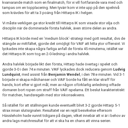
kvarvarande match som en finalmatch, för vi vill fortfarande vara med och
tampas om en topplacering. Men tyvärr kom vi inte upp på den spelnivå
som krävdes för att ta 3 poäng från Hittarps IK i helgen.
Vi måste verkligen ge stor kredit till Hittarps IK som visade stor vilja och
disciplin när de dominerade första halvlek, även större delen av andra.
Hittarps IK körde med en ’medium block’-strategi med gott resultat, dvs de
stängde av mittfältet, gjorde det omöjligt för VAIF att hitta ytor offensivt. Vi
lyckades inte skapa några farliga anfall de första 45 minuterna, istället var
det Hittarps IK som tog en 2-0-ledning i andra halvlek.
Andra halvlek började likt den första, Hittarp hade övertag i spelet och
gjorde 3-0 i den 74:e minuten. VAIF lyckades dock reducera genom
Ludvig
Lundquist
, med assist från
Benjamin Wendel
, i den 78:e minuten. Vid 3-1
började vi skapa målchanser och VAIF borde ha fått en klar straff för
hands, kort efter vi gjort mål, men av någon oförklarlig anledning viftade
domaren bort ropen om straff från VAIF-spelarna. Ett beslut karakteristiskt
för matchen, handsregeln med stor inkonsekvens.
Så istället för att ställningen kunde eventuellt blivit 3-2 gjorde Hittarp 5-1
strax innan slutsignalen. Resultatet var en rejäl besvikelse eftersom
Hässleholm hade vunnit tidigare på dagen, vilket innebär att vi är i behov av
andra lags matchresultat för att vi ska ha en chans att vinna serien.