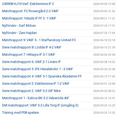
240908 HJ19 Vaif -Eskilsminne IF 2
2024-09-09 10:48
Matchrapport: FC Rosengård 2-2 VAIF
2024-09-05 21:56
Matchrapport: Ystads IF FF 2 -1 VAIF
2024-08-21 11:21
Nyförvärv - Saif Abbas
2024-07-24 17:51
Nyförvärv - Zani Hajdari
2024-07-24 17:44
Matchrapport 9: VAIF 5 - 1 Staffanstorp United FC
2024-06-18 22:18
Serie matchrapport 8: Lödde IF 4-2 VAIF
2024-06-10 21:39
Matchrapport 7: Hittarps IF 5-1 VAIF
2024-06-06 09:48
Serie matchrapport 6: VAIF 2-1 Linero IF
2024-05-28 14:32
Serie matchrapport 5: IFK Hässleholm 1 - 3 VAIF
2024-05-20 22:08
Serie matchrapport 4: VAIF 5-1 Spanska Akademin FF
2024-05-13 17:45
Serie matchrapport 3: Eskilsminne IF 1-2 VAIF
2024-05-01 22:08
Serie matchrapport 2: VAIF 3-2 GIF Nike
2024-04-23 08:52
Matchrapport 1 - Eslövs BK 3-2 Veberöds AIF
2024-04-16 14:31
DM matchrapport: VAIF 3-2 Lilla Torg IF (omgång 3)
2024-03-25 16:23
Träning med P08 spelare
2024-03-24 15:35