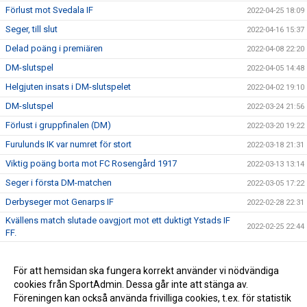
Förlust mot Svedala IF
2022-04-25 18:09
Seger, till slut
2022-04-16 15:37
Delad poäng i premiären
2022-04-08 22:20
DM-slutspel
2022-04-05 14:48
Helgjuten insats i DM-slutspelet
2022-04-02 19:10
DM-slutspel
2022-03-24 21:56
Förlust i gruppfinalen (DM)
2022-03-20 19:22
Furulunds IK var numret för stort
2022-03-18 21:31
Viktig poäng borta mot FC Rosengård 1917
2022-03-13 13:14
Seger i första DM-matchen
2022-03-05 17:22
Derbyseger mot Genarps IF
2022-02-28 22:31
Kvällens match slutade oavgjort mot ett duktigt Ystads IF
2022-02-25 22:44
FF.
Oavgjort i helgens andra träningsmatch
2022-02-20 15:01
Förlust i första träningsmatchen
För att hemsidan ska fungera korrekt använder vi nödvändiga
2022-02-19 16:31
cookies från SportAdmin. Dessa går inte att stänga av.
DM HJ 2022
2022-02-12 15:09
Föreningen kan också använda frivilliga cookies, t.ex. för statistik