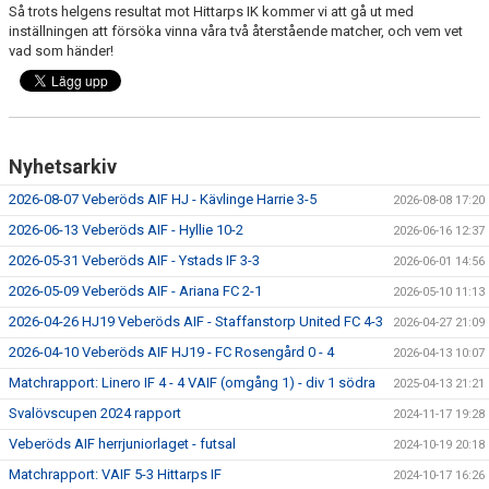
Så trots helgens resultat mot Hittarps IK kommer vi att gå ut med
inställningen att försöka vinna våra två återstående matcher, och vem vet
vad som händer!
Nyhetsarkiv
2026-08-07 Veberöds AIF HJ - Kävlinge Harrie 3-5
2026-08-08 17:20
2026-06-13 Veberöds AIF - Hyllie 10-2
2026-06-16 12:37
2026-05-31 Veberöds AIF - Ystads IF 3-3
2026-06-01 14:56
2026-05-09 Veberöds AIF - Ariana FC 2-1
2026-05-10 11:13
2026-04-26 HJ19 Veberöds AIF - Staffanstorp United FC 4-3
2026-04-27 21:09
2026-04-10 Veberöds AIF HJ19 - FC Rosengård 0 - 4
2026-04-13 10:07
Matchrapport: Linero IF 4 - 4 VAIF (omgång 1) - div 1 södra
2025-04-13 21:21
Svalövscupen 2024 rapport
2024-11-17 19:28
Veberöds AIF herrjuniorlaget - futsal
2024-10-19 20:18
Matchrapport: VAIF 5-3 Hittarps IF
2024-10-17 16:26