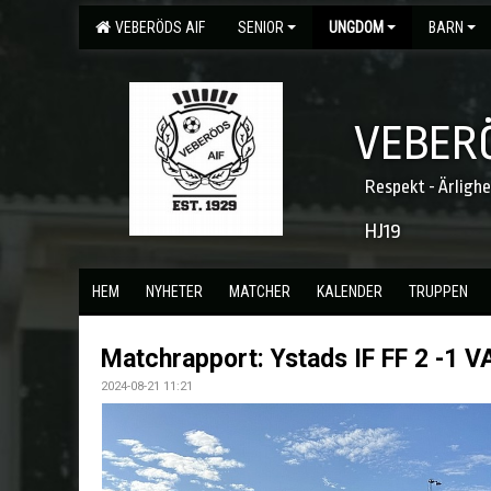
VEBERÖDS AIF
SENIOR
UNGDOM
BARN
VEBERÖ
Respekt - Ärligh
HJ19
HEM
NYHETER
MATCHER
KALENDER
TRUPPEN
Matchrapport: Ystads IF FF 2 -1 V
2024-08-21 11:21