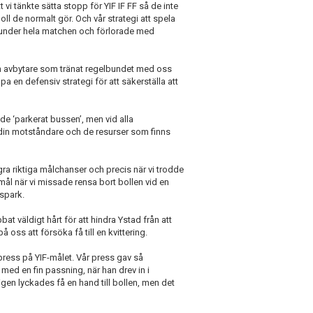
vi tänkte sätta stopp för YIF IF FF så de inte
ll de normalt gör. Och vår strategi att spela
 under hela matchen och förlorade med
en avbytare som tränat regelbundet med oss
pa en defensiv strategi för att säkerställa att
de ‘parkerat bussen’, men vid alla
 din motståndare och de resurser som finns
ra riktiga målchanser och precis när vi trodde
d mål när vi missade rensa bort bollen vid en
 spark.
at väldigt hårt för att hindra Ystad från att
å oss att försöka få till en kvittering.
press på YIF-målet. Vår press gav så
e
med en fin passning, när han drev in i
gen lyckades få en hand till bollen, men det