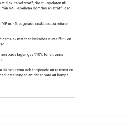
t diskutabel straff, där YIF-spelaren till
a från VAIF-spelarna dömdes en straff i den
n YIF nr. 45 reagerade snabbast på returen
terna av matchen lyckades vi inte få till en
ten.
, men båda lagen gav 110% för att vinna
n.
lla 90 minuterna och förtjänade att ta minst en
ed inställningen att det är bara att kämpa