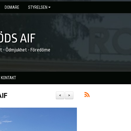
DOMARE
STYRELSEN
DS AIF
et - Ödmjukhet - Föredöme
KONTAKT
AIF
<
>