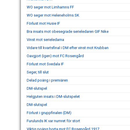
WO seger mot Limhamns FF
WO seger mot Heleneholms SK
Förlust mot Husie IF
Bra insats mot obesegrade serieledaren GIF Nike
Vinst mot serieledarna
Vidare till kvartsfinal i DM efter vinst mot Krubban
Oavgjort (igen) mot FC Rosengård
Förlust mot Svedala IF
Seger, till slut
Delad poäng i premiären
DM-slutspel
Helgjuten insats i DM-slutspelet
DM-slutspel
Förlust i gruppfinalen (DM)
Furulunds IK var numret för stort
Viktig poäng borta mot FC Rosengård 1917