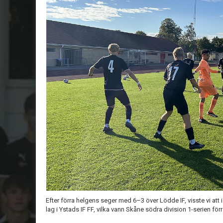
Efter förra helgens seger med 6–3 över Lödde IF, visste vi att i h
lag i Ystads IF FF, vilka vann Skåne södra division 1-serien fö