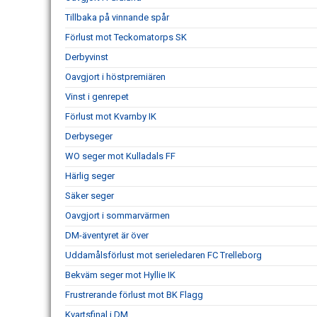
Tillbaka på vinnande spår
Förlust mot Teckomatorps SK
Derbyvinst
Oavgjort i höstpremiären
Vinst i genrepet
Förlust mot Kvarnby IK
Derbyseger
WO seger mot Kulladals FF
Härlig seger
Säker seger
Oavgjort i sommarvärmen
DM-äventyret är över
Uddamålsförlust mot serieledaren FC Trelleborg
Bekväm seger mot Hyllie IK
Frustrerande förlust mot BK Flagg
Kvartsfinal i DM