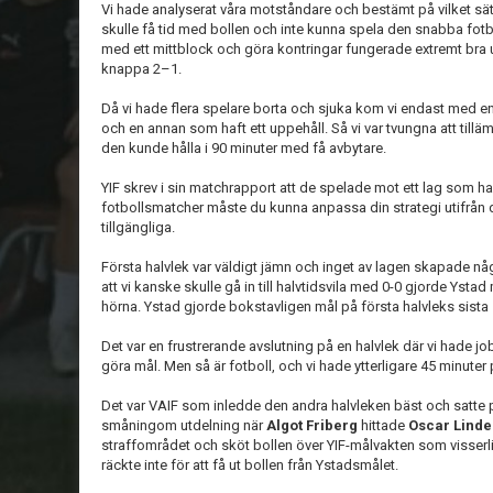
Vi hade analyserat våra motståndare och bestämt på vilket sätt 
skulle få tid med bollen och inte kunna spela den snabba fotbo
med ett mittblock och göra kontringar fungerade extremt bra
knappa 2–1.
Då vi hade flera spelare borta och sjuka kom vi endast med 
och en annan som haft ett uppehåll. Så vi var tvungna att tilläm
den kunde hålla i 90 minuter med få avbytare.
YIF skrev i sin matchrapport att de spelade mot ett lag som ha
fotbollsmatcher måste du kunna anpassa din strategi utifrån
tillgängliga.
Första halvlek var väldigt jämn och inget av lagen skapade någ
att vi kanske skulle gå in till halvtidsvila med 0-0 gjorde Ysta
hörna. Ystad gjorde bokstavligen mål på första halvleks sista
Det var en frustrerande avslutning på en halvlek där vi hade jobb
göra mål. Men så är fotboll, och vi hade ytterligare 45 minuter p
Det var VAIF som inledde den andra halvleken bäst och satte 
småningom utdelning när
Algot Friberg
hittade
Oscar Lind
straffområdet och sköt bollen över YIF-målvakten som visserli
räckte inte för att få ut bollen från Ystadsmålet.