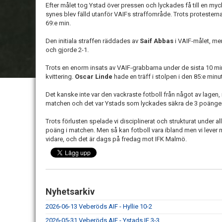
Efter målet tog Ystad över pressen och lyckades få till en mycke
synes blev fälld utanför VAIFs straffområde. Trots protestern
69:e min.
Den initiala straffen räddades av
Saif Abbas
i VAIF-målet, me
och gjorde 2-1.
Trots en enorm insats av VAIF-grabbarna under de sista 10 minu
kvittering.
Oscar Linde
hade en träff i stolpen i den 85:e minu
Det kanske inte var den vackraste fotboll från något av lagen
matchen och det var Ystads som lyckades säkra de 3 poänge
Trots förlusten spelade vi disciplinerat och strukturat under a
poäng i matchen. Men så kan fotboll vara ibland men vi lever m
vidare, och det är dags på fredag ​​mot IFK Malmö.
Nyhetsarkiv
2026-06-13 Veberöds AIF - Hyllie 10-2
2026-05-31 Veberöds AIF - Ystads IF 3-3