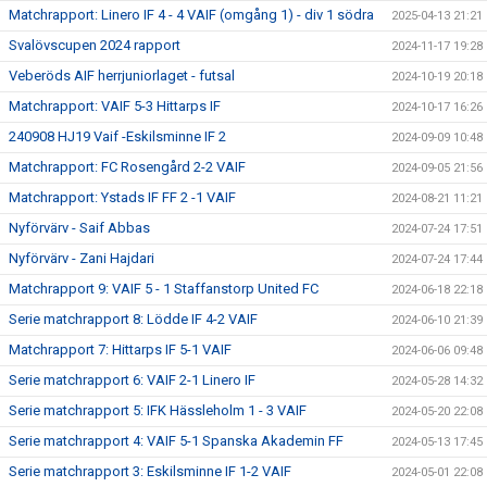
Matchrapport: Linero IF 4 - 4 VAIF (omgång 1) - div 1 södra
2025-04-13 21:21
Svalövscupen 2024 rapport
2024-11-17 19:28
Veberöds AIF herrjuniorlaget - futsal
2024-10-19 20:18
Matchrapport: VAIF 5-3 Hittarps IF
2024-10-17 16:26
240908 HJ19 Vaif -Eskilsminne IF 2
2024-09-09 10:48
Matchrapport: FC Rosengård 2-2 VAIF
2024-09-05 21:56
Matchrapport: Ystads IF FF 2 -1 VAIF
2024-08-21 11:21
Nyförvärv - Saif Abbas
2024-07-24 17:51
Nyförvärv - Zani Hajdari
2024-07-24 17:44
Matchrapport 9: VAIF 5 - 1 Staffanstorp United FC
2024-06-18 22:18
Serie matchrapport 8: Lödde IF 4-2 VAIF
2024-06-10 21:39
Matchrapport 7: Hittarps IF 5-1 VAIF
2024-06-06 09:48
Serie matchrapport 6: VAIF 2-1 Linero IF
2024-05-28 14:32
Serie matchrapport 5: IFK Hässleholm 1 - 3 VAIF
2024-05-20 22:08
Serie matchrapport 4: VAIF 5-1 Spanska Akademin FF
2024-05-13 17:45
Serie matchrapport 3: Eskilsminne IF 1-2 VAIF
2024-05-01 22:08