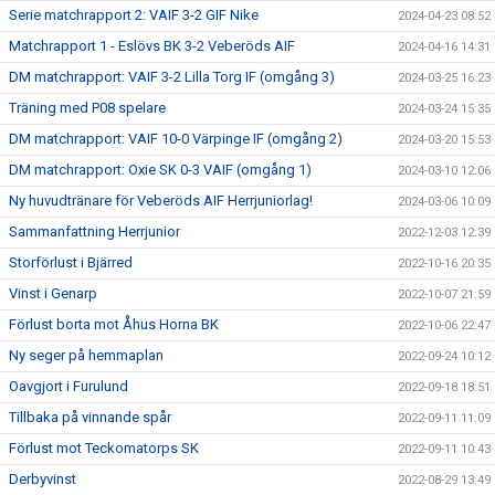
Serie matchrapport 2: VAIF 3-2 GIF Nike
2024-04-23 08:52
Matchrapport 1 - Eslövs BK 3-2 Veberöds AIF
2024-04-16 14:31
DM matchrapport: VAIF 3-2 Lilla Torg IF (omgång 3)
2024-03-25 16:23
Träning med P08 spelare
2024-03-24 15:35
DM matchrapport: VAIF 10-0 Värpinge IF (omgång 2)
2024-03-20 15:53
DM matchrapport: Oxie SK 0-3 VAIF (omgång 1)
2024-03-10 12:06
Ny huvudtränare för Veberöds AIF Herrjuniorlag!
2024-03-06 10:09
Sammanfattning Herrjunior
2022-12-03 12:39
Storförlust i Bjärred
2022-10-16 20:35
Vinst i Genarp
2022-10-07 21:59
Förlust borta mot Åhus Horna BK
2022-10-06 22:47
Ny seger på hemmaplan
2022-09-24 10:12
Oavgjort i Furulund
2022-09-18 18:51
Tillbaka på vinnande spår
2022-09-11 11:09
Förlust mot Teckomatorps SK
2022-09-11 10:43
Derbyvinst
2022-08-29 13:49