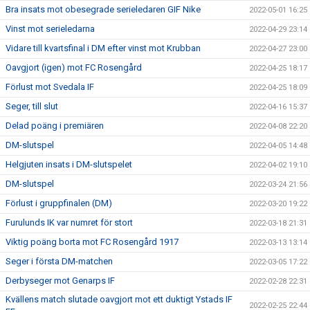
Bra insats mot obesegrade serieledaren GIF Nike
2022-05-01 16:25
Vinst mot serieledarna
2022-04-29 23:14
Vidare till kvartsfinal i DM efter vinst mot Krubban
2022-04-27 23:00
Oavgjort (igen) mot FC Rosengård
2022-04-25 18:17
Förlust mot Svedala IF
2022-04-25 18:09
Seger, till slut
2022-04-16 15:37
Delad poäng i premiären
2022-04-08 22:20
DM-slutspel
2022-04-05 14:48
Helgjuten insats i DM-slutspelet
2022-04-02 19:10
DM-slutspel
2022-03-24 21:56
Förlust i gruppfinalen (DM)
2022-03-20 19:22
Furulunds IK var numret för stort
2022-03-18 21:31
Viktig poäng borta mot FC Rosengård 1917
2022-03-13 13:14
Seger i första DM-matchen
2022-03-05 17:22
Derbyseger mot Genarps IF
2022-02-28 22:31
Kvällens match slutade oavgjort mot ett duktigt Ystads IF
2022-02-25 22:44