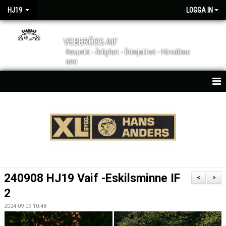
HJ19
LOGGA IN
VEBERÖDS AIF
Respekt - Ärlighet - Ödmjukhet - Föredöme
HJ19
HEM
NYHETER
MATCHER
KALENDER
240908 HJ19 Vaif -Eskilsminne IF
<
>
TRUPPEN
2
2024-09-09 10:48
KONTAKT