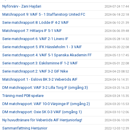
Nyförvärv - Zani Hajdari
2024-07-24 17:44
Matchrapport 9: VAIF 5 - 1 Staffanstorp United FC
2024-06-18 22:18
Serie matchrapport 8: Lödde IF 4-2 VAIF
2024-06-10 21:39
Matchrapport 7: Hittarps IF 5-1 VAIF
2024-06-06 09:48
Serie matchrapport 6: VAIF 2-1 Linero IF
2024-05-28 14:32
Serie matchrapport 5: IFK Hässleholm 1 - 3 VAIF
2024-05-20 22:08
Serie matchrapport 4: VAIF 5-1 Spanska Akademin FF
2024-05-13 17:45
Serie matchrapport 3: Eskilsminne IF 1-2 VAIF
2024-05-01 22:08
Serie matchrapport 2: VAIF 3-2 GIF Nike
2024-04-23 08:52
Matchrapport 1 - Eslövs BK 3-2 Veberöds AIF
2024-04-16 14:31
DM matchrapport: VAIF 3-2 Lilla Torg IF (omgång 3)
2024-03-25 16:23
Träning med P08 spelare
2024-03-24 15:35
DM matchrapport: VAIF 10-0 Värpinge IF (omgång 2)
2024-03-20 15:53
DM matchrapport: Oxie SK 0-3 VAIF (omgång 1)
2024-03-10 12:06
Ny huvudtränare för Veberöds AIF Herrjuniorlag!
2024-03-06 10:09
Sammanfattning Herrjunior
2022-12-03 12:39