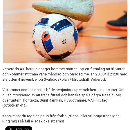
Veberöds AIF herrjuniorlaget kommer startar upp ett futsallag nu till vinter
och kommer att träna varje måndag och onsdag mellan 20:00 till 21:30 med
start den 4 november på Svaleboskolan / Idrottshall, Veberöd.
Vi kommer anmäla oss till både herrjunior cuper och herrsenior cuper. Om
du är intresserad av att träna futsal och kanske spela några futsalcuper
över vintern, kontakta, Sunil Ramkali, Huvudtränare, VAIF HJ lag
(0709548141).
Kanske har du tagit en paus från fotboll/futsal eller vill börja träna igen.
Ring mig i så fall eller skicka ett sms!