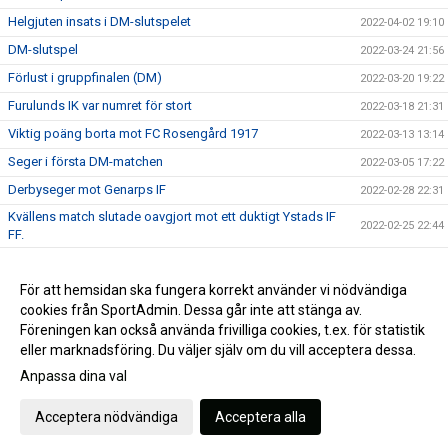
Helgjuten insats i DM-slutspelet
2022-04-02 19:10
DM-slutspel
2022-03-24 21:56
Förlust i gruppfinalen (DM)
2022-03-20 19:22
Furulunds IK var numret för stort
2022-03-18 21:31
Viktig poäng borta mot FC Rosengård 1917
2022-03-13 13:14
Seger i första DM-matchen
2022-03-05 17:22
Derbyseger mot Genarps IF
2022-02-28 22:31
Kvällens match slutade oavgjort mot ett duktigt Ystads IF
2022-02-25 22:44
FF.
Oavgjort i helgens andra träningsmatch
2022-02-20 15:01
Förlust i första träningsmatchen
För att hemsidan ska fungera korrekt använder vi nödvändiga
2022-02-19 16:31
cookies från SportAdmin. Dessa går inte att stänga av.
DM HJ 2022
2022-02-12 15:09
Föreningen kan också använda frivilliga cookies, t.ex. för statistik
eller marknadsföring. Du väljer själv om du vill acceptera dessa.
Anpassa dina val
Cookie-inställningar
Gå till Webbversion
Acceptera nödvändiga
Acceptera alla