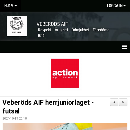
HJ19
LOGGA IN
VEBERÖDS AIF
Respekt - Ärlighet - Ödmjukhet - Föredöme
HJ19
HEM
NYHETER
MATCHER
KALENDER
Veberöds AIF herrjuniorlaget -
<
>
TRUPPEN
futsal
2024-10-19 20:18
KONTAKT