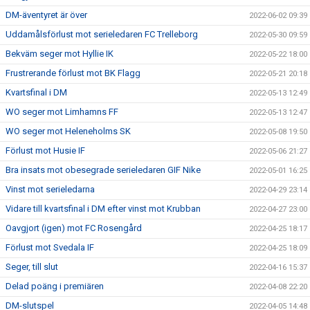
DM-äventyret är över
2022-06-02 09:39
Uddamålsförlust mot serieledaren FC Trelleborg
2022-05-30 09:59
Bekväm seger mot Hyllie IK
2022-05-22 18:00
Frustrerande förlust mot BK Flagg
2022-05-21 20:18
Kvartsfinal i DM
2022-05-13 12:49
WO seger mot Limhamns FF
2022-05-13 12:47
WO seger mot Heleneholms SK
2022-05-08 19:50
Förlust mot Husie IF
2022-05-06 21:27
Bra insats mot obesegrade serieledaren GIF Nike
2022-05-01 16:25
Vinst mot serieledarna
2022-04-29 23:14
Vidare till kvartsfinal i DM efter vinst mot Krubban
2022-04-27 23:00
Oavgjort (igen) mot FC Rosengård
2022-04-25 18:17
Förlust mot Svedala IF
2022-04-25 18:09
Seger, till slut
2022-04-16 15:37
Delad poäng i premiären
2022-04-08 22:20
DM-slutspel
2022-04-05 14:48