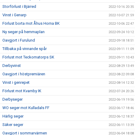
Storförlust i Bjärred
2022-10-16 20:35
Vinst i Genarp
2022-10-07 21:59
Förlust borta mot Åhus Horna BK
2022-10-06 22:47
Ny seger på hemmaplan
2022-09-24 10:12
Oavgjort i Furulund
2022-09-18 18:51
Tillbaka på vinnande spår
2022-09-11 11:09
Förlust mot Teckomatorps SK
2022-09-11 10:43
Derbyvinst
2022-08-29 13:49
Oavgjort i höstpremiären
2022-08-22 09:08
Vinst i genrepet
2022-08-14 12:32
Förlust mot Kvarnby IK
2022-07-24 20:26
Derbyseger
2022-06-19 19:56
WO seger mot Kulladals FF
2022-06-17 18:46
Härlig seger
2022-06-12 18:37
Säker seger
2022-06-11 13:39
Oavgjort i sommarvärmen
2022-06-04 18:08