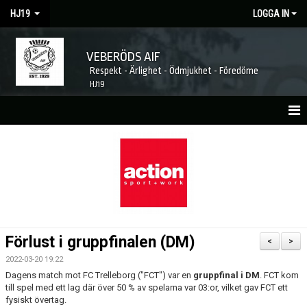
HJ19
LOGGA IN
VEBERÖDS AIF
Respekt - Ärlighet - Ödmjukhet - Föredöme
HJ19
HEM
NYHETER
MATCHER
KALENDER
Förlust i gruppfinalen (DM)
<
>
TRUPPEN
2022-03-20 19:22
Dagens match mot FC Trelleborg ("FCT") var en
gruppfinal i DM
. FCT kom
KONTAKT
till spel med ett lag där över 50 % av spelarna var 03:or, vilket gav FCT ett
fysiskt övertag.