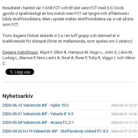
Resultatet i halvtid var 1-0 till FCT och till slut vann FCT med 3-0. Dock
gjorde vi spelmässigt en bra match men FCT var tyngre och effektivare i
båda straffområdena. Men i spelet mellan straffområdena var vi väl så bra
som FCT.
Trots dagens förlust slutade vi 2:a i en tuff grupp och därmed är vi
kvalificerade för slutspel (först en mellanrunda, som spelas om 2 veckor).
Dagens matchtrupp
: Algot F, Elliot A, Hampus M, Hugo L, John S, Léon M,
Ludvig L, Marcus P, Nino Lantz A, Noel A, River P, Toby R, Viggo L och Viktor
C.
Nyhetsarkiv
2026-06-13 Veberöds AIF - Hyllie 10-2
2026-06-16 12:37
2026-05-31 Veberöds AIF - Ystads IF 3-3
2026-06-01 14:56
2026-05-09 Veberöds AIF - Ariana FC 2-1
2026-05-10 11:13
2026-04-26 HJ19 Veberöds AIF - Staffanstorp United FC 4-3
2026-04-27 21:09