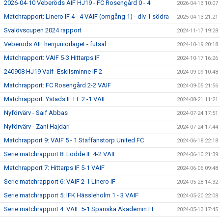
2026-04-10 Veberöds AIF HJ19 - FC Rosengård 0 - 4
2026-04-13 10:07
Matchrapport: Linero IF 4 - 4 VAIF (omgång 1) - div 1 södra
2025-04-13 21:21
Svalövscupen 2024 rapport
2024-11-17 19:28
Veberöds AIF herrjuniorlaget - futsal
2024-10-19 20:18
Matchrapport: VAIF 5-3 Hittarps IF
2024-10-17 16:26
240908 HJ19 Vaif -Eskilsminne IF 2
2024-09-09 10:48
Matchrapport: FC Rosengård 2-2 VAIF
2024-09-05 21:56
Matchrapport: Ystads IF FF 2 -1 VAIF
2024-08-21 11:21
Nyförvärv - Saif Abbas
2024-07-24 17:51
Nyförvärv - Zani Hajdari
2024-07-24 17:44
Matchrapport 9: VAIF 5 - 1 Staffanstorp United FC
2024-06-18 22:18
Serie matchrapport 8: Lödde IF 4-2 VAIF
2024-06-10 21:39
Matchrapport 7: Hittarps IF 5-1 VAIF
2024-06-06 09:48
Serie matchrapport 6: VAIF 2-1 Linero IF
2024-05-28 14:32
Serie matchrapport 5: IFK Hässleholm 1 - 3 VAIF
2024-05-20 22:08
Serie matchrapport 4: VAIF 5-1 Spanska Akademin FF
2024-05-13 17:45