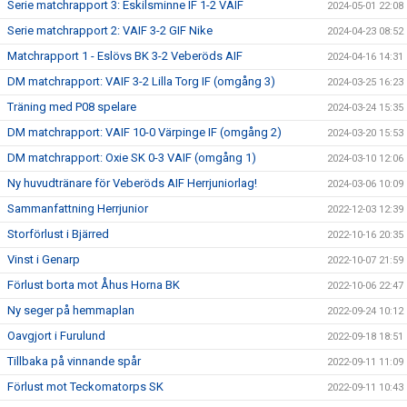
Serie matchrapport 3: Eskilsminne IF 1-2 VAIF
2024-05-01 22:08
Serie matchrapport 2: VAIF 3-2 GIF Nike
2024-04-23 08:52
Matchrapport 1 - Eslövs BK 3-2 Veberöds AIF
2024-04-16 14:31
DM matchrapport: VAIF 3-2 Lilla Torg IF (omgång 3)
2024-03-25 16:23
Träning med P08 spelare
2024-03-24 15:35
DM matchrapport: VAIF 10-0 Värpinge IF (omgång 2)
2024-03-20 15:53
DM matchrapport: Oxie SK 0-3 VAIF (omgång 1)
2024-03-10 12:06
Ny huvudtränare för Veberöds AIF Herrjuniorlag!
2024-03-06 10:09
Sammanfattning Herrjunior
2022-12-03 12:39
Storförlust i Bjärred
2022-10-16 20:35
Vinst i Genarp
2022-10-07 21:59
Förlust borta mot Åhus Horna BK
2022-10-06 22:47
Ny seger på hemmaplan
2022-09-24 10:12
Oavgjort i Furulund
2022-09-18 18:51
Tillbaka på vinnande spår
2022-09-11 11:09
Förlust mot Teckomatorps SK
2022-09-11 10:43