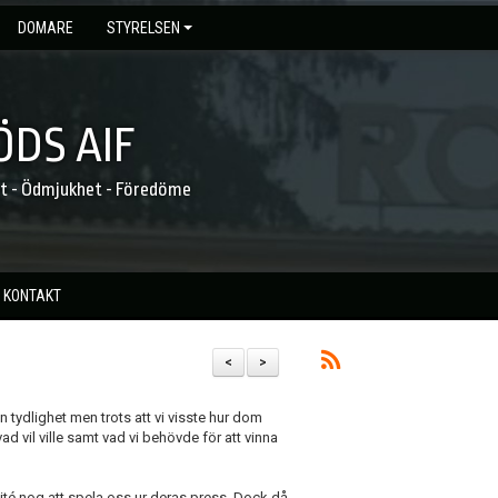
DOMARE
STYRELSEN
DS AIF
et - Ödmjukhet - Föredöme
KONTAKT
<
>
 tydlighet men trots att vi visste hur dom
ad vil ville samt vad vi behövde för att vinna
lité nog att spela oss ur deras press. Dock då