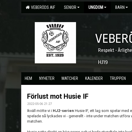
VEBERÖDS AIF
SENIOR
UNGDOM
BARN
VEBERÖ
Respekt - Ärligh
HJ19
HEM
NYHETER
MATCHER
KALENDER
TRUPPEN
Förlust mot Husie IF
2022-05-06 21:27
Ikväll mötte vi i
HJ2-serien
Husie IF, ett lag som spelar med en
spelade så lyckades vi - generellt - inte under matchen utföra v
matchen.
Husie satte direkt en hög press och vi hade stundtals inte kva