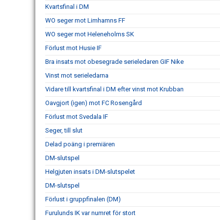
Kvartsfinal i DM
WO seger mot Limhamns FF
WO seger mot Heleneholms SK
Förlust mot Husie IF
Bra insats mot obesegrade serieledaren GIF Nike
Vinst mot serieledarna
Vidare till kvartsfinal i DM efter vinst mot Krubban
Oavgjort (igen) mot FC Rosengård
Förlust mot Svedala IF
Seger, till slut
Delad poäng i premiären
DM-slutspel
Helgjuten insats i DM-slutspelet
DM-slutspel
Förlust i gruppfinalen (DM)
Furulunds IK var numret för stort