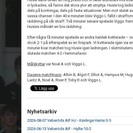
vi lyckades, så fanns det stora ytor att utnyttja. Husie tog led
dels på kontringar, dels på fasta situationer. Men mot slutet av
vassa chanser. I den 40:e minuten blev Viggo L fälld i straff
räddning på vår straff. Två minuter senare spelade Viggo fram
Husies målvakt en bra räddning.
Efter några få minuter spelade av andra halvlek kvitterade – v
dock 2-1 på efterspelet av en frispark. Vi kvitterade igen vi
minuter kvar matchen tog Husie igen ledningen. I slutminutern
slutade matchen 4-2 i hemmafavör.
Målskyttar
var Noel A och Viggo L.
Dagens matchtrupp
: Albin B, Algot F, Elliot A, Hampus M, Hug
Lantz A, Noel A, River P, Toby R och Viggo L.
Nyhetsarkiv
2026-08-07 Veberöds AIF HJ - Kävlinge Harrie 3-5
2026-06-13 Veberöds AIF - Hyllie 10-2