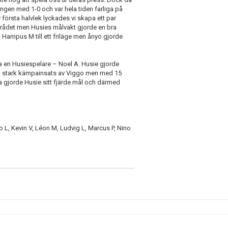
ningen med 1-0 och var hela tiden farliga på
 första halvlek lyckades vi skapa ett par
området men Husies målvakt gjorde en bra
 Hampus M till ett friläge men ånyo gjorde
ia en Husiespelare – Noel A. Husie gjorde
a en stark kämpainsats av Viggo men med 15
a gjorde Husie sitt fjärde mål och därmed
o L, Kevin V, Léon M, Ludvig L, Marcus P, Nino