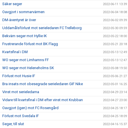
Säker seger
2022-06-11 13:39
Oavgjort i sommarvärmen
2022-06-04 18:08
DM-äventyret är över
2022-06-02 09:39
Uddamålsförlust mot serieledaren FC Trelleborg
2022-05-30 09:59
Bekväm seger mot Hyllie IK
2022-05-22 18:00
Frustrerande förlust mot BK Flagg
2022-05-21 20:18
Kvartsfinal i DM
2022-05-13 12:49
WO seger mot Limhamns FF
2022-05-13 12:47
WO seger mot Heleneholms SK
2022-05-08 19:50
Förlust mot Husie IF
2022-05-06 21:27
Bra insats mot obesegrade serieledaren GIF Nike
2022-05-01 16:25
Vinst mot serieledarna
2022-04-29 23:14
Vidare till kvartsfinal i DM efter vinst mot Krubban
2022-04-27 23:00
Oavgjort (igen) mot FC Rosengård
2022-04-25 18:17
Förlust mot Svedala IF
2022-04-25 18:09
Seger, till slut
2022-04-16 15:37