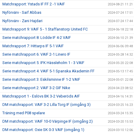
Matchrapport: Ystads IF FF 2 -1 VAIF
2024-08-21 11:21
Nyförvärv - Saif Abbas
2024-07-24 17:51
Nyförvärv - Zani Hajdari
2024-07-24 17:44
Matchrapport 9: VAIF 5 - 1 Staffanstorp United FC
2024-06-18 22:18
Serie matchrapport 8: Lödde IF 4-2 VAIF
2024-06-10 21:39
Matchrapport 7: Hittarps IF 5-1 VAIF
2024-06-06 09:48
Serie matchrapport 6: VAIF 2-1 Linero IF
2024-05-28 14:32
Serie matchrapport 5: IFK Hässleholm 1 - 3 VAIF
2024-05-20 22:08
Serie matchrapport 4: VAIF 5-1 Spanska Akademin FF
2024-05-13 17:45
Serie matchrapport 3: Eskilsminne IF 1-2 VAIF
2024-05-01 22:08
Serie matchrapport 2: VAIF 3-2 GIF Nike
2024-04-23 08:52
Matchrapport 1 - Eslövs BK 3-2 Veberöds AIF
2024-04-16 14:31
DM matchrapport: VAIF 3-2 Lilla Torg IF (omgång 3)
2024-03-25 16:23
Träning med P08 spelare
2024-03-24 15:35
DM matchrapport: VAIF 10-0 Värpinge IF (omgång 2)
2024-03-20 15:53
DM matchrapport: Oxie SK 0-3 VAIF (omgång 1)
2024-03-10 12:06