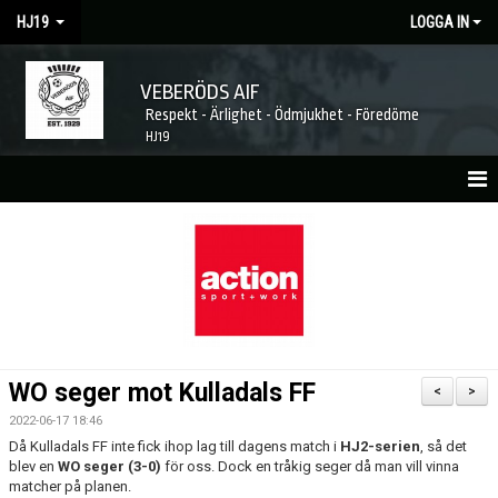
HJ19
LOGGA IN
VEBERÖDS AIF
Respekt - Ärlighet - Ödmjukhet - Föredöme
HJ19
HEM
NYHETER
MATCHER
KALENDER
WO seger mot Kulladals FF
<
>
TRUPPEN
2022-06-17 18:46
Då Kulladals FF inte fick ihop lag till dagens match i
HJ2-serien
, så det
KONTAKT
blev en
WO seger (3-0)
för oss. Dock en tråkig seger då man vill vinna
matcher på planen.