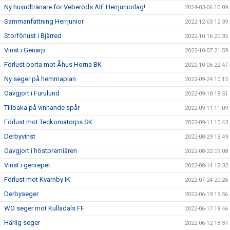
Ny huvudtränare för Veberöds AIF Herrjuniorlag!
2024-03-06 10:09
Sammanfattning Herrjunior
2022-12-03 12:39
Storförlust i Bjärred
2022-10-16 20:35
Vinst i Genarp
2022-10-07 21:59
Förlust borta mot Åhus Horna BK
2022-10-06 22:47
Ny seger på hemmaplan
2022-09-24 10:12
Oavgjort i Furulund
2022-09-18 18:51
Tillbaka på vinnande spår
2022-09-11 11:09
Förlust mot Teckomatorps SK
2022-09-11 10:43
Derbyvinst
2022-08-29 13:49
Oavgjort i höstpremiären
2022-08-22 09:08
Vinst i genrepet
2022-08-14 12:32
Förlust mot Kvarnby IK
2022-07-24 20:26
Derbyseger
2022-06-19 19:56
WO seger mot Kulladals FF
2022-06-17 18:46
Härlig seger
2022-06-12 18:37