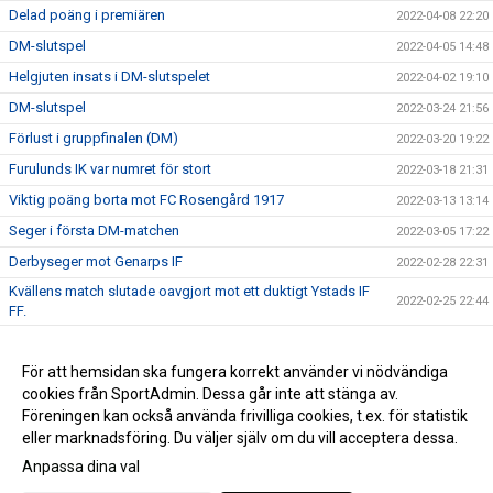
Delad poäng i premiären
2022-04-08 22:20
DM-slutspel
2022-04-05 14:48
Helgjuten insats i DM-slutspelet
2022-04-02 19:10
DM-slutspel
2022-03-24 21:56
Förlust i gruppfinalen (DM)
2022-03-20 19:22
Furulunds IK var numret för stort
2022-03-18 21:31
Viktig poäng borta mot FC Rosengård 1917
2022-03-13 13:14
Seger i första DM-matchen
2022-03-05 17:22
Derbyseger mot Genarps IF
2022-02-28 22:31
Kvällens match slutade oavgjort mot ett duktigt Ystads IF
2022-02-25 22:44
FF.
Oavgjort i helgens andra träningsmatch
2022-02-20 15:01
Förlust i första träningsmatchen
För att hemsidan ska fungera korrekt använder vi nödvändiga
2022-02-19 16:31
cookies från SportAdmin. Dessa går inte att stänga av.
DM HJ 2022
2022-02-12 15:09
Föreningen kan också använda frivilliga cookies, t.ex. för statistik
eller marknadsföring. Du väljer själv om du vill acceptera dessa.
Anpassa dina val