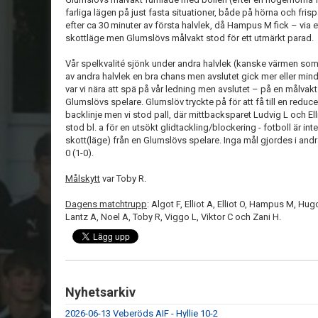
farliga lägen på just fasta situationer, både på hörna och fri
efter ca 30 minuter av första halvlek, då Hampus M fick – via e
skottläge men Glumslövs målvakt stod för ett utmärkt parad.
Vår spelkvalité sjönk under andra halvlek (kanske värmen som 
av andra halvlek en bra chans men avslutet gick mer eller min
var vi nära att spä på vår ledning men avslutet – på en målvak
Glumslövs spelare. Glumslöv tryckte på för att få till en redu
backlinje men vi stod pall, där mittbacksparet Ludvig L och Ell
stod bl. a för en utsökt glidtackling/blockering - fotboll är in
skott(läge) från en Glumslövs spelare. Inga mål gjordes i and
0 (1-0).
Målskytt
var Toby R.
Dagens matchtrupp
: Algot F, Elliot A, Elliot O, Hampus M, Hug
Lantz A, Noel A, Toby R, Viggo L, Viktor C och Zani H.
Nyhetsarkiv
2026-06-13 Veberöds AIF - Hyllie 10-2