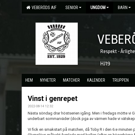
VEBERÖDS AIF
SENIOR
UNGDOM
BARN
VEBERÖ
Respekt - Ärligh
HJ19
HEM
NYHETER
MATCHER
KALENDER
TRUPPEN
Vinst i genrepet
2022-08-14 12:32
Nästa söndag drar höstserien igång. Men i fredags mötte vi G
underbart sommarväder (dock pga av värmen hade vi vätskepa
Vi fick en smakstart på matchen, då Toby R i den 6:e minuten 
Glumslövs målvakt fumlade med bollen (efter en högerhörna fr