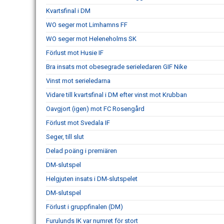
Kvartsfinal i DM
WO seger mot Limhamns FF
WO seger mot Heleneholms SK
Förlust mot Husie IF
Bra insats mot obesegrade serieledaren GIF Nike
Vinst mot serieledarna
Vidare till kvartsfinal i DM efter vinst mot Krubban
Oavgjort (igen) mot FC Rosengård
Förlust mot Svedala IF
Seger, till slut
Delad poäng i premiären
DM-slutspel
Helgjuten insats i DM-slutspelet
DM-slutspel
Förlust i gruppfinalen (DM)
Furulunds IK var numret för stort