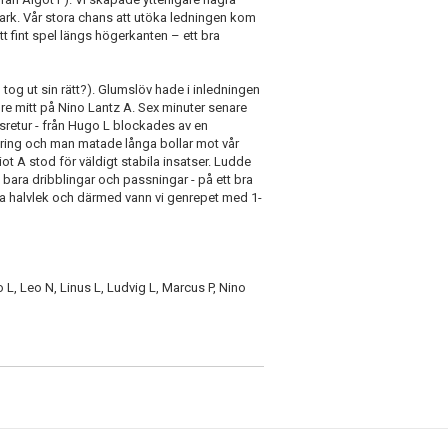
spark. Vår stora chans att utöka ledningen kom
tt fint spel längs högerkanten – ett bra
tog ut sin rätt?). Glumslöv hade i inledningen
dre mitt på Nino Lantz A. Sex minuter senare
tsretur - från Hugo L blockades av en
cering och man matade långa bollar mot vår
iot A stod för väldigt stabila insatser. Ludde
te bara dribblingar och passningar - på ett bra
ra halvlek och därmed vann vi genrepet med 1-
o L, Leo N, Linus L, Ludvig L, Marcus P, Nino