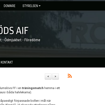
DOMARE
STYRELSEN
DS AIF
et - Ödmjukhet - Föredöme
KONTAKT
<
>
lumslövs FF i en
träningsmatch
hemma i ett
us i båda halvlekarna).
påpassligt förpassade bollen i mål när
ån Algot F). Vi skapade ytterligare några